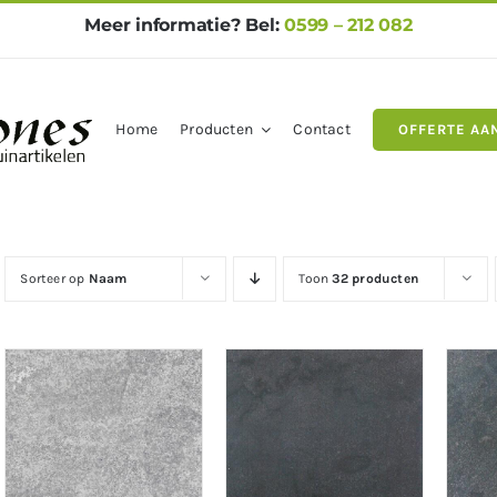
Meer informatie? Bel:
0599 – 212 082
Home
Producten
Contact
OFFERTE AA
gels
Natuursteen
Betontegel
Sorteer op
Naam
Toon
32 producten