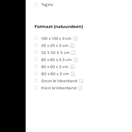
Tegels
Formaat (natuursteen)
100 x 100 x 3 cm
4
20 x 20 x 3 cm
2
50 X 50 X 3 cm
1
60 x 60 x 2,5 cm
1
60 x 60 x 3 cm
6
80 x 80 x 3 cm
5
Groot Wildverband
1
Klein Wildverband
1