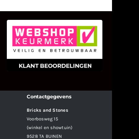
KLANT BEOORDELINGEN
We zijn er zeer op gesteld om te
weten wat u als klant van ons en
onze diensten vindt.
Contactgegevens
Bricks and Stones
Voorbosweg 15
(winkel en showtuin)
9528 TA BUINEN