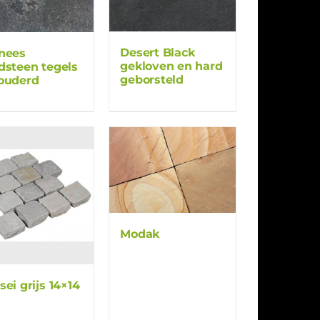
Desert Black
nees
gekloven en hard
dsteen tegels
geborsteld
ouderd
Modak
sei grijs 14×14