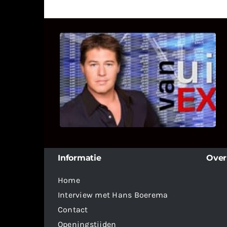
UITSTEL VAN EXECUTIE
Bekijk hier de fragmenten van de
deelname van Bricks and Stones aan
dit programma.
Informatie
Over
Home
Interview met Hans Boerema
Contact
Openingstijden