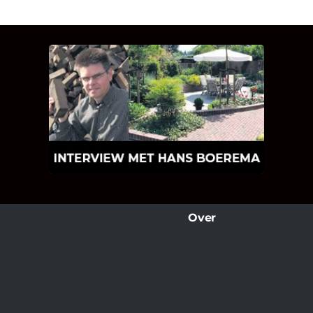
INTERVIEW MET HANS
BOEREMA
Hoe Bricks and Stones ontstaan is en
wat Hans Boerema motiveert in de
wereld van klinkers en tegels!
Over