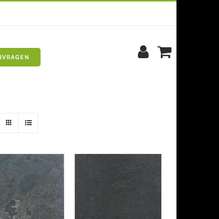
NVRAGEN
s
Siergrind