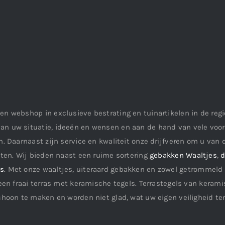
en webshop in exclusieve bestrating en tuinartikelen in de re
an uw situatie, ideeën en wensen en aan de hand van vele vo
. Daarnaast zijn service en kwaliteit onze drijfveren om u van d
aten. Wij bieden naast een ruime sortering
gebakken Waaltjes
,
d
ls
. Met onze waaltjes, uiteraard gebakken en zowel getrommeld 
een fraai terras met keramische tegels. Terrastegels van keramis
choon te maken en worden niet glad, wat uw eigen veiligheid te