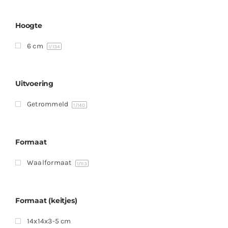
Producten
Contact
Hoogte
6 cm
Offerte aanvragen
1
/134
Uitvoering
Getrommeld
1
/140
Formaat
Waalformaat
1
/113
Formaat (keitjes)
14x14x3-5 cm