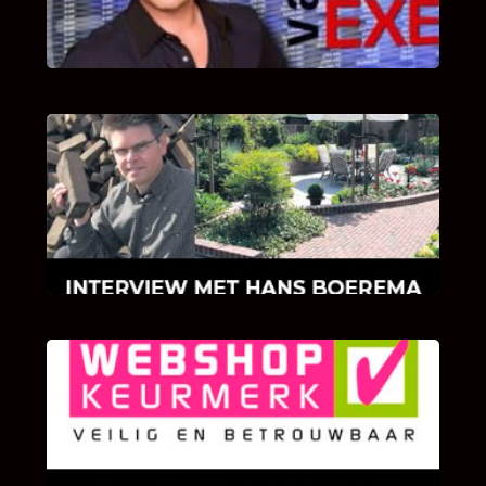
van Bricks and Stones aan dit programma.
INTERVIEW MET HANS BOEREMA
Hoe Bricks and Stones ontstaan is en wat
Hans Boerema motiveert in de wereld van
klinkers en tegels!
KLANT BEOORDELINGEN
We zijn er zeer op gesteld om te weten wat u
als klant van ons en onze diensten vindt.