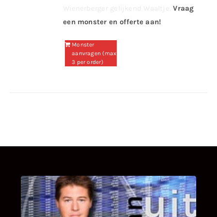
Wienerberger gelijkend Waaltje.
Vraag
een monster en offerte aan!
Monster
aanvragen (max
3 per order)
UITSTEL VAN EXECUTIE
Bekijk hier de fragmenten van de deelname