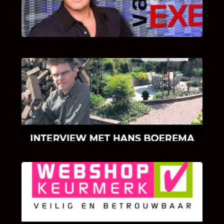
van Bricks and Stones aan dit programma.
INTERVIEW MET HANS BOEREMA
Hoe Bricks and Stones ontstaan is en wat
Hans Boerema motiveert in de wereld van
klinkers en tegels!
KLANT BEOORDELINGEN
We zijn er zeer op gesteld om te weten wat u
als klant van ons en onze diensten vindt.