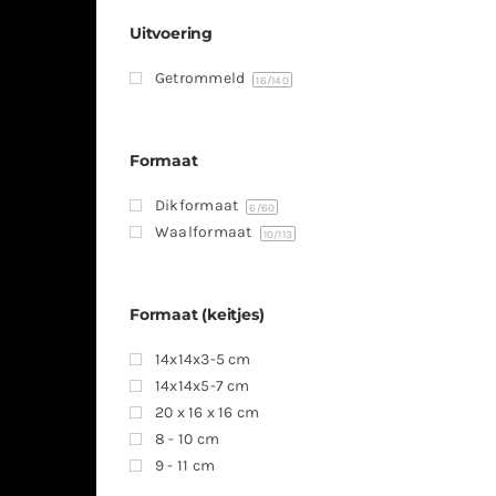
Uitvoering
Getrommeld
16
/140
Formaat
Dikformaat
6
/60
Waalformaat
10
/113
Formaat (keitjes)
14x14x3-5 cm
14x14x5-7 cm
20 x 16 x 16 cm
8 - 10 cm
9 - 11 cm