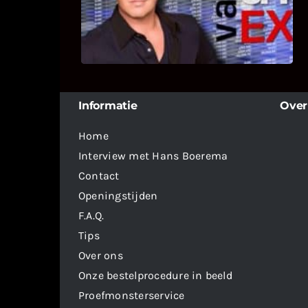
deelname van Bricks and Stones aan
dit programma.
Informatie
Over
Home
Interview met Hans Boerema
Contact
Openingstijden
F.A.Q.
Tips
Over ons
Onze bestelprocedure in beeld
Proefmonsterservice