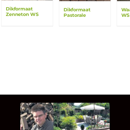
Dikformaat
Dikformaat
Waa
Zenneton WS
Pastorale
WS
INTERVIEW MET HANS
BOEREMA
Hoe Bricks and Stones ontstaan is en