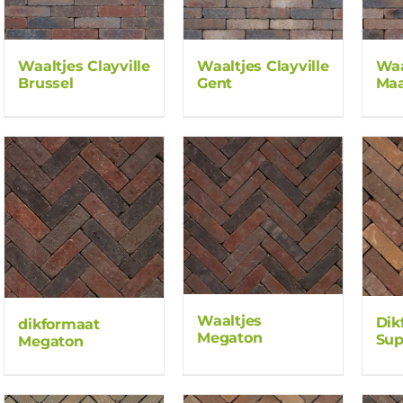
Waaltjes Clayville
Waaltjes Clayville
Waa
Brussel
Gent
Maa
Waaltjes
Dik
dikformaat
Megaton
Sup
Megaton