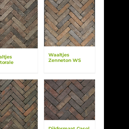
Waaltjes
ltjes
Zenneton WS
torale
Dikformaat Gasol