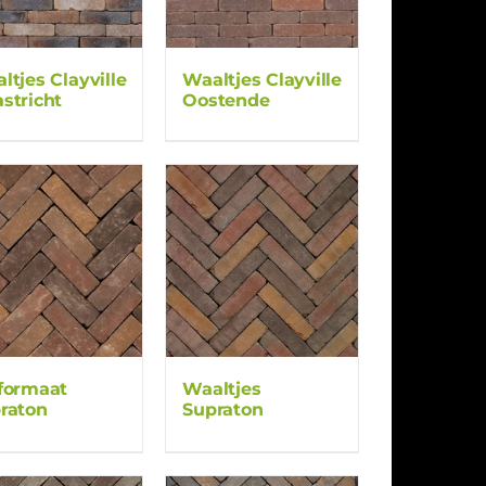
ltjes Clayville
Waaltjes Clayville
stricht
Oostende
formaat
Waaltjes
raton
Supraton