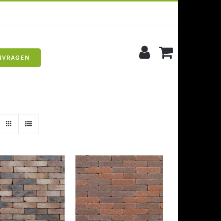
NVRAGEN
s
Siergrind