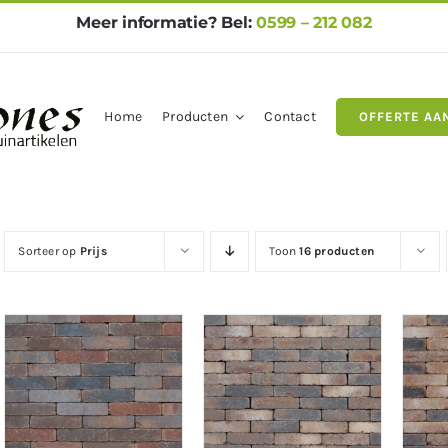
Meer informatie? Bel:
0599 – 212 082
Home
Producten
Contact
OFFERTE AA
gels
Natuursteen
Betontegel
Sorteer op
Prijs
Toon
16 producten