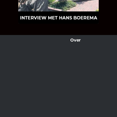
wat Hans Boerema motiveert in de
wereld van klinkers en tegels!
Over