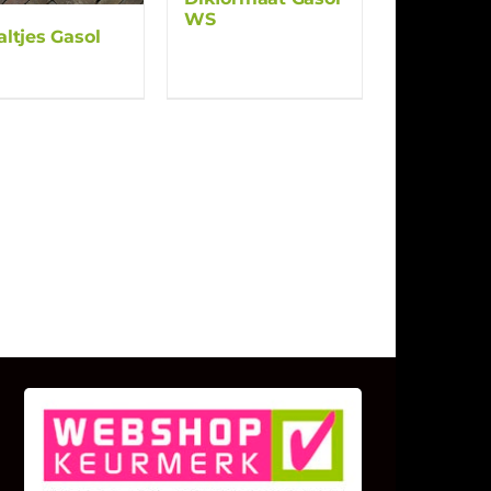
WS
ltjes Gasol
KLANT BEOORDELINGEN
We zijn er zeer op gesteld om te