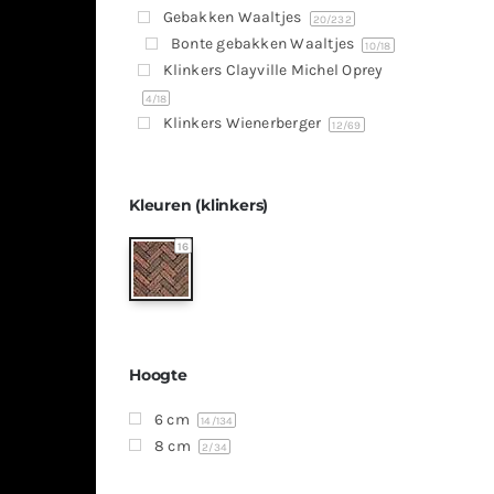
Gebakken Waaltjes
20
/232
Bonte gebakken Waaltjes
10
/18
Klinkers Clayville Michel Oprey
4
/18
Klinkers Wienerberger
12
/69
Kleuren (klinkers)
16
Hoogte
6 cm
14
/134
8 cm
2
/34