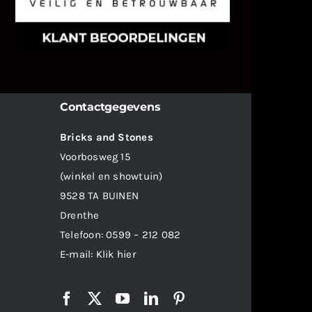
weten wat u als klant van ons en
onze diensten vindt.
Contactgegevens
Bricks and Stones
Voorbosweg 15
(winkel en showtuin)
9528 TA BUINEN
Drenthe
Telefoon:
0599 – 212 082
E-mail:
Klik hier