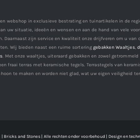
en webshop in exclusieve bestrating en tuinartikelen in de re
an uw situatie, ideeën en wensen en aan de hand van vele vo
. Daarnaast zijn service en kwaliteit onze drijfveren om u van d
aten. Wij bieden naast een ruime sortering
gebakken Waaltjes
,
d
ls
. Met onze waaltjes, uiteraard gebakken en zowel getrommeld 
een fraai terras met keramische tegels. Terrastegels van keramis
choon te maken en worden niet glad, wat uw eigen veiligheid te
| Bricks and Stones | Alle rechten onder voorbehoud | Design en techn