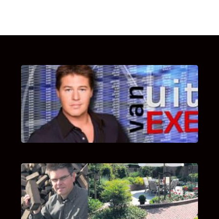
UITSTEL VAN EXECUTIE
Bekijk hier de fragmenten van de deelname
van Bricks and Stones aan dit programma.
INTERVIEW MET HANS BOEREMA
Hoe Bricks and Stones ontstaan is en wat
Hans Boerema motiveert in de wereld van