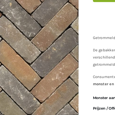
Getrommeld
De gebakken
verschillen
getrommeld v
Consumenten
monster en 
Monster aa
Prijzen / Off