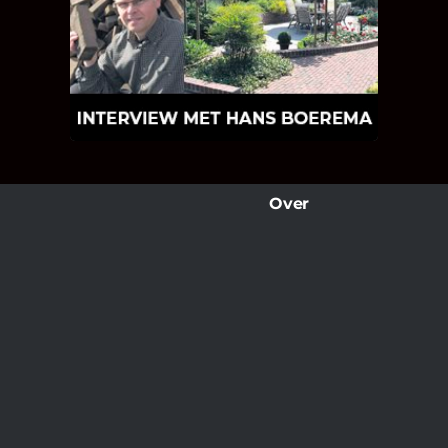
BOEREMA
Hoe Bricks and Stones ontstaan is en
wat Hans Boerema motiveert in de
wereld van klinkers en tegels!
Over