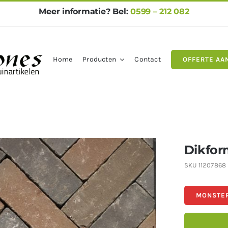
Meer informatie? Bel:
0599 – 212 082
Home
Producten
Contact
OFFERTE AA
gels
Natuursteen
Betontegel
Dikfor
SKU
11207868
MONSTER