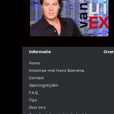
Bekijk hier de fragmenten van de
deelname van Bricks and Stones aan
dit programma.
Informatie
Over
Home
Interview met Hans Boerema
Contact
Openingstijden
F.A.Q.
Tips
Over ons