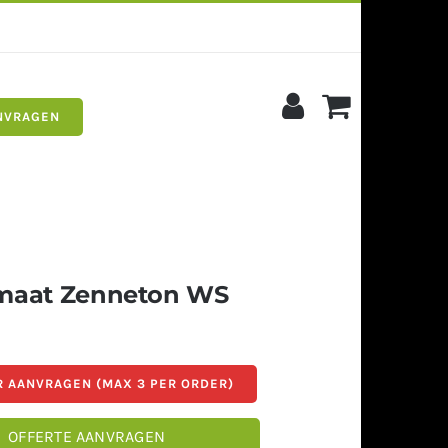
NVRAGEN
s
Siergrind
maat Zenneton WS
 AANVRAGEN (MAX 3 PER ORDER)
OFFERTE AANVRAGEN