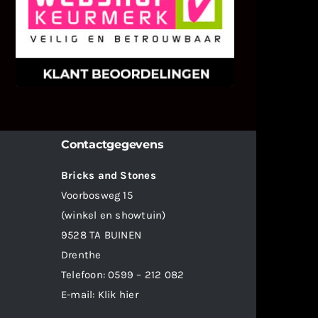
We zijn er zeer op gesteld om te
weten wat u als klant van ons en
onze diensten vindt.
Contactgegevens
Bricks and Stones
Voorbosweg 15
(winkel en showtuin)
9528 TA BUINEN
Drenthe
Telefoon:
0599 – 212 082
E-mail:
Klik hier