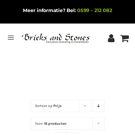
Ga
Meer informatie? Bel:
0599 – 212 082
naar
inhoud
Toggle
Navigation
Home
Gebakken klinkers
Keramische tegels
Natuursteen
Sorteer op
Prijs
Betontegels
Siergrind
Toon
16 producten