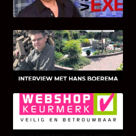
van Bricks and Stones aan dit programma.
INTERVIEW MET HANS BOEREMA
Hoe Bricks and Stones ontstaan is en wat
Hans Boerema motiveert in de wereld van
klinkers en tegels!
KLANT BEOORDELINGEN
We zijn er zeer op gesteld om te weten wat u
als klant van ons en onze diensten vindt.