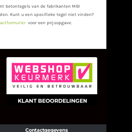
nt betontegels van de fabrikanten MBI
nden. Kunt u een specifieke tegel niet vinden?
actformulier
voor een prijsopgave.
KLANT BEOORDELINGEN
We zijn er zeer op gesteld om te
weten wat u als klant van ons en
onze diensten vindt.
Contactgegevens