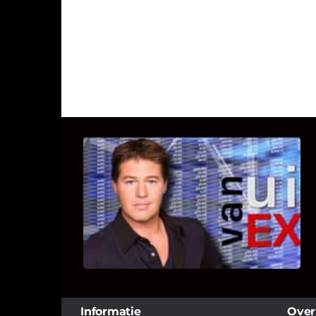
UITSTEL VAN EXECUTIE
Bekijk hier de fragmenten van de
deelname van Bricks and Stones aan
dit programma.
Informatie
Over