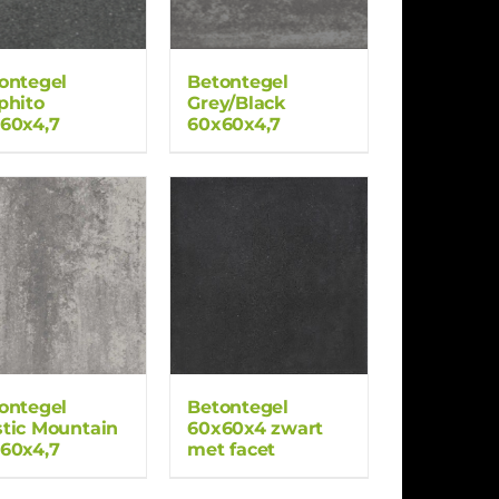
ontegel
Betontegel
phito
Grey/Black
60x4,7
60x60x4,7
ontegel
Betontegel
tic Mountain
60x60x4 zwart
60x4,7
met facet