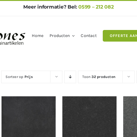
Meer informatie? Bel:
0599 – 212 082
Home
Producten
Contact
OFFERTE AA
gels
Natuursteen
Betontegel
Sorteer op
Prijs
Toon
32 producten