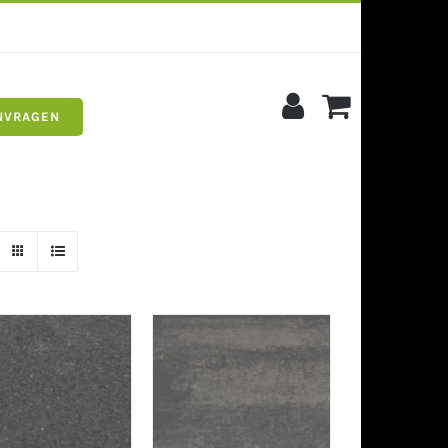
NVRAGEN
s
Siergrind