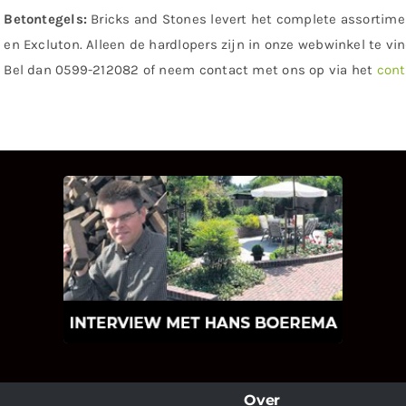
Betontegels:
Bricks and Stones levert het complete assortime
en Excluton. Alleen de hardlopers zijn in onze webwinkel te vi
Bel dan 0599-212082 of neem contact met ons op via het
cont
INTERVIEW MET HANS
BOEREMA
Hoe Bricks and Stones ontstaan is en
wat Hans Boerema motiveert in de
wereld van klinkers en tegels!
Over