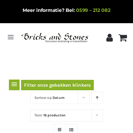
Ga
Meer informatie? Bel:
0599 – 212 082
naar
inhoud
Toggle
Navigation
Home
Gebakken klinkers
Keramische tegels
Filter onze gebakken klinkers
Natuursteen
Sorteer op
Datum
Betontegels
Toon
16 producten
Siergrind