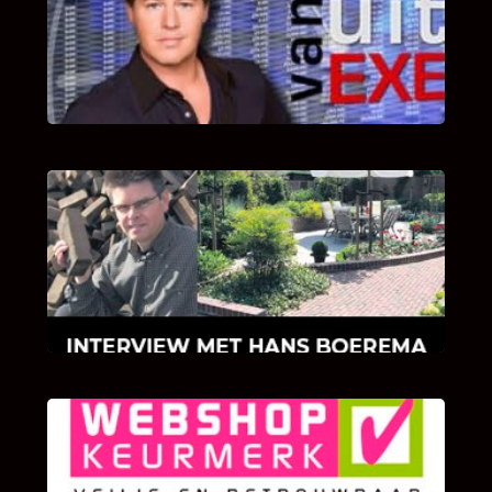
Bekijk hier de fragmenten van de deelname
van Bricks and Stones aan dit programma.
INTERVIEW MET HANS BOEREMA
Hoe Bricks and Stones ontstaan is en wat
Hans Boerema motiveert in de wereld van
klinkers en tegels!
KLANT BEOORDELINGEN
We zijn er zeer op gesteld om te weten wat u