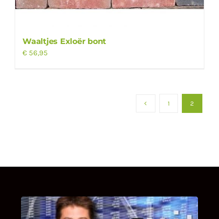
Waaltjes Exloër bont
€
56,95
1
2
UITSTEL VAN EXECUTIE