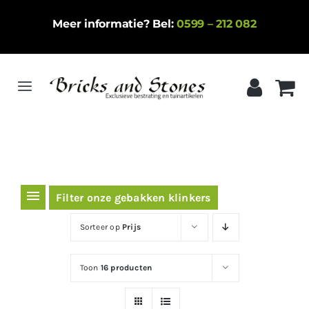
Ga
Meer informatie? Bel:
0599 – 212 082
naar
inhoud
Toggle
Navigation
Home
Gebakken klinkers
Keramische tegels
Filter onze gebakken klinkers
Natuursteen
Sorteer op
Prijs
Betontegels
Toon
16 producten
Siergrind