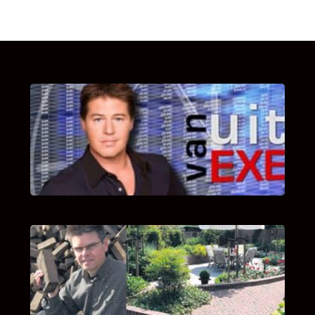
UITSTEL VAN EXECUTIE
Bekijk hier de fragmenten van de deelname
van Bricks and Stones aan dit programma.
INTERVIEW MET HANS BOEREMA
Hoe Bricks and Stones ontstaan is en wat
Hans Boerema motiveert in de wereld van
klinkers en tegels!