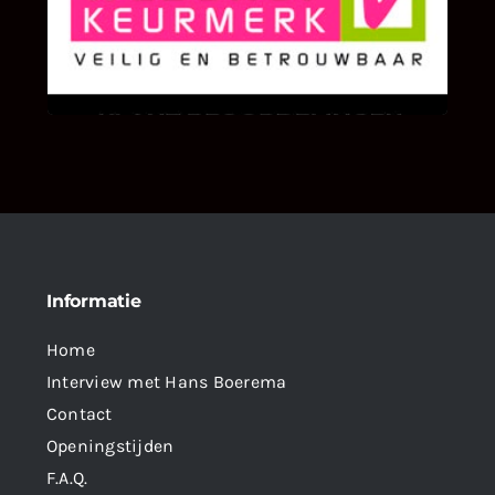
KLANT BEOORDELINGEN
We zijn er zeer op gesteld om te weten wat u
als klant van ons en onze diensten vindt.
Informatie
Home
Interview met Hans Boerema
Contact
Openingstijden
F.A.Q.