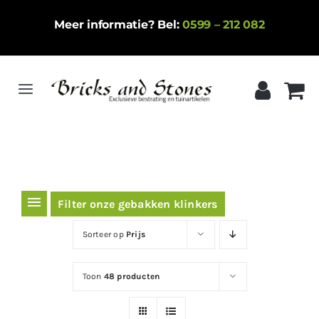
Ga
Meer informatie? Bel:
0599 – 212 082
naar
inhoud
Toggle
Navigation
Home
Gebakken klinkers
Keramische tegels
Filter onze gebakken klinkers
Natuursteen
Sorteer op
Prijs
Betontegels
Toon
48 producten
Siergrind