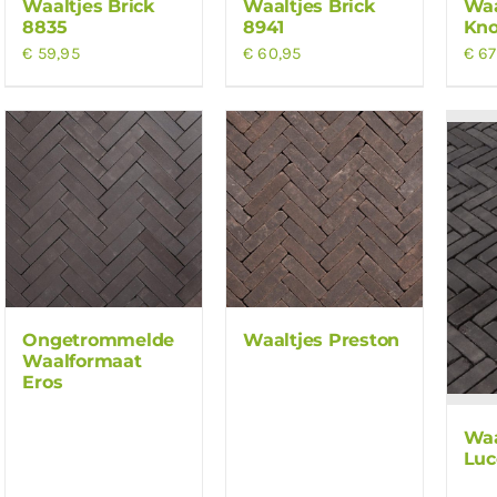
Waaltjes Brick
Waaltjes Brick
Waa
8835
8941
Kn
€
59,95
€
60,95
€
67
Ongetrommelde
Waaltjes Preston
Waalformaat
Eros
Waa
Luc