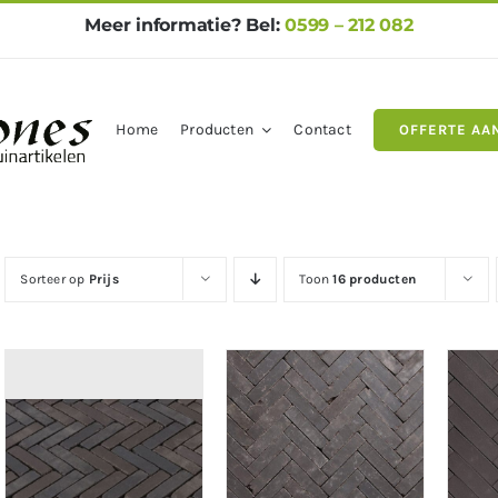
Meer informatie? Bel:
0599 – 212 082
Home
Producten
Contact
OFFERTE AA
gels
Natuursteen
Betontegel
Sorteer op
Prijs
Toon
16 producten