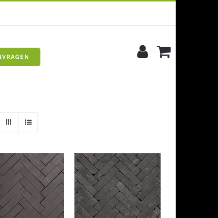
NVRAGEN
s
Siergrind