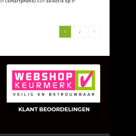
ken
(smartphone)
een
selectie op ✅
1
2
KLANT BEOORDELINGEN
We zijn er zeer op gesteld om te
weten wat u als klant van ons en
onze diensten vindt.