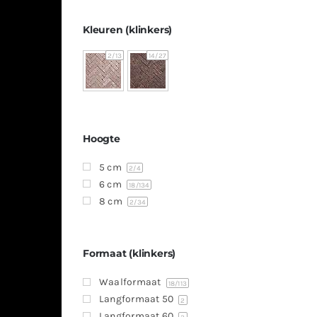
Kleuren (klinkers)
2
/13
14
/27
Hoogte
5 cm
2
/4
6 cm
18
/134
8 cm
2
/34
Formaat (klinkers)
Waalformaat
18
/113
Langformaat 50
2
Langformaat 60