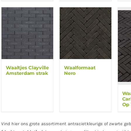
Waaltjes Clayville
Waalformaat
Amsterdam strak
Nero
Waa
Car
Op 
Vind hier ons grote assortiment antracietkleurige of zwarte ge