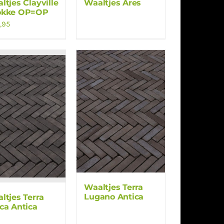
ltjes Clayville
Waaltjes Ares
okke OP=OP
,95
Waaltjes Terra
Lugano Antica
ltjes Terra
ca Antica