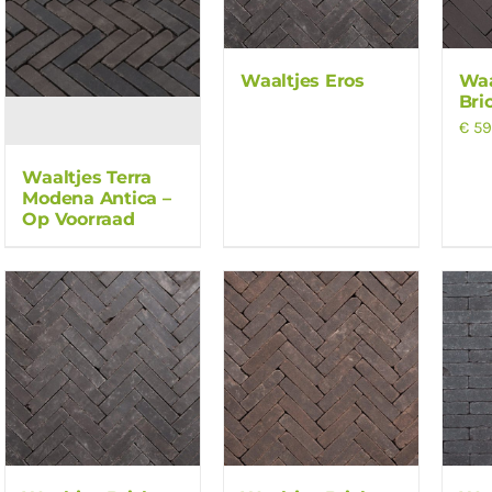
Waaltjes Eros
Waa
Bri
€
59
Waaltjes Terra
Modena Antica –
Op Voorraad