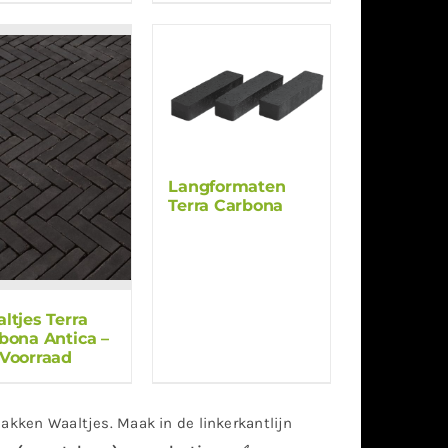
Langformaten
Terra Carbona
ltjes Terra
bona Antica –
Voorraad
bakken Waaltjes. Maak in de linkerkantlijn