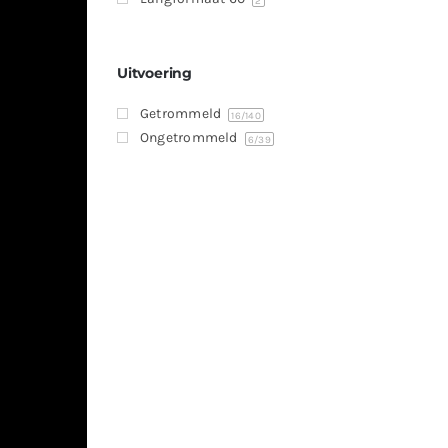
2
Uitvoering
Getrommeld
16
/140
Ongetrommeld
6
/39