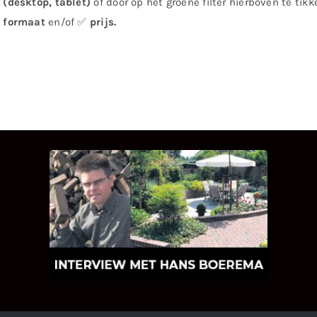
(desktop, tablet)
of door op het groene filter hierboven te tik
formaat
en/of ✅
prijs
.
INTERVIEW MET HANS
BOEREMA
Hoe Bricks and Stones ontstaan is en
wat Hans Boerema motiveert in de
wereld van klinkers en tegels!