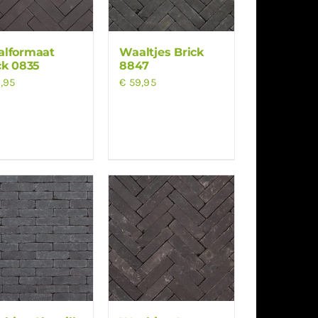
lformaat
Waaltjes Brick
ck 0835
8847
,95
€
59,95