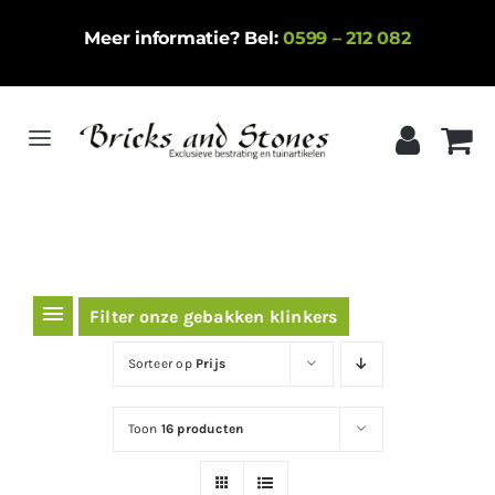
Ga
Meer informatie? Bel:
0599 – 212 082
naar
inhoud
Toggle
Navigation
Home
Gebakken klinkers
Keramische tegels
Filter onze gebakken klinkers
Natuursteen
Sorteer op
Prijs
Betontegels
Toon
16 producten
Siergrind