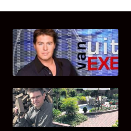
UITSTEL VAN EXECUTIE
Bekijk hier de fragmenten van de deelname
van Bricks and Stones aan dit programma.
INTERVIEW MET HANS BOEREMA
Hoe Bricks and Stones ontstaan is en wat
Hans Boerema motiveert in de wereld van
klinkers en tegels!