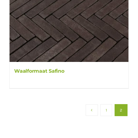
Waalformaat Safino
1
2