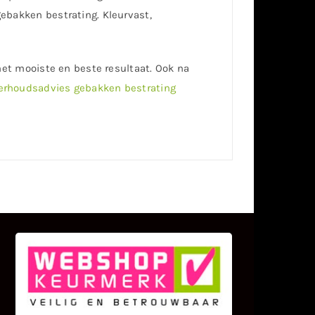
gebakken bestrating. Kleurvast,
 het mooiste en beste resultaat. Ook na
rhoudsadvies gebakken bestrating
KLANT BEOORDELINGEN
We zijn er zeer op gesteld om te
weten wat u als klant van ons en