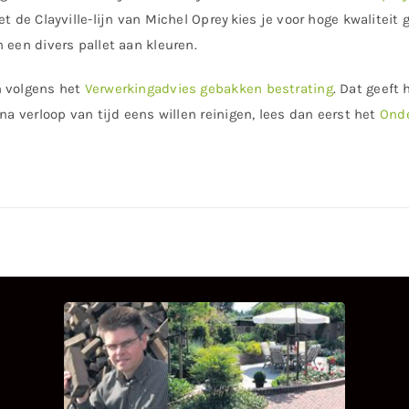
t de Clayville-lijn van Michel Oprey kies je voor hoge kwaliteit 
 een divers pallet aan kleuren.
m volgens het
Verwerkingadvies gebakken bestrating
. Dat geeft
na verloop van tijd eens willen reinigen, lees dan eerst het
Onde
INTERVIEW MET HANS
BOEREMA
Hoe Bricks and Stones ontstaan is en
wat Hans Boerema motiveert in de