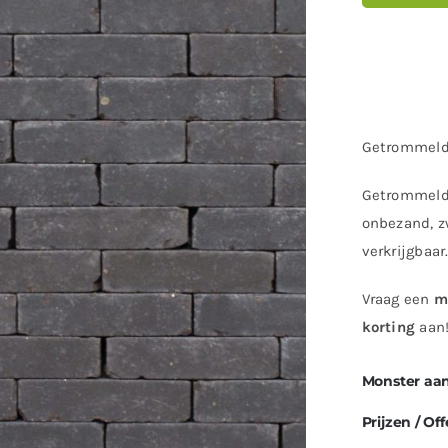
Getrommelde
Getrommelde
onbezand, z
verkrijgbaar
Vraag een
m
korting
aan
Monster aa
Prijzen / Off