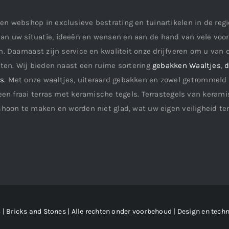
en webshop in exclusieve bestrating en tuinartikelen in de re
an uw situatie, ideeën en wensen en aan de hand van vele vo
. Daarnaast zijn service en kwaliteit onze drijfveren om u van d
aten. Wij bieden naast een ruime sortering
gebakken Waaltjes
,
d
ls
. Met onze waaltjes, uiteraard gebakken en zowel getrommeld 
een fraai terras met keramische tegels. Terrastegels van keramis
choon te maken en worden niet glad, wat uw eigen veiligheid te
| Bricks and Stones | Alle rechten onder voorbehoud | Design en techn