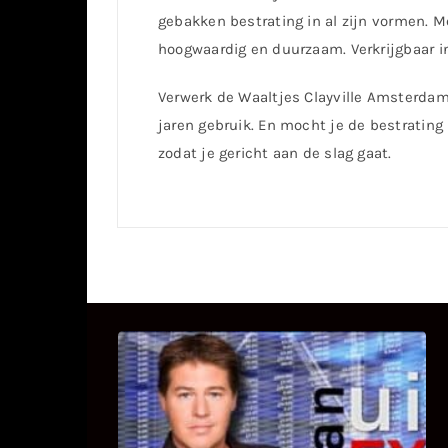
gebakken bestrating in al zijn vormen. Me
hoogwaardig en duurzaam. Verkrijgbaar in
Verwerk de Waaltjes Clayville Amsterda
jaren gebruik. En mocht je de bestrating 
zodat je gericht aan de slag gaat.
UITSTEL VAN EXECUTIE
Bekijk hier de fragmenten van de
deelname van Bricks and Stones aan