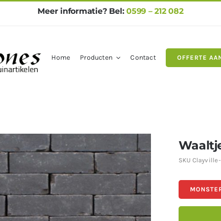
Meer informatie? Bel:
0599 – 212 082
Home
Producten
Contact
OFFERTE AA
gels
Natuursteen
Betontegel
Waaltj
SKU
Clayville
MONSTER