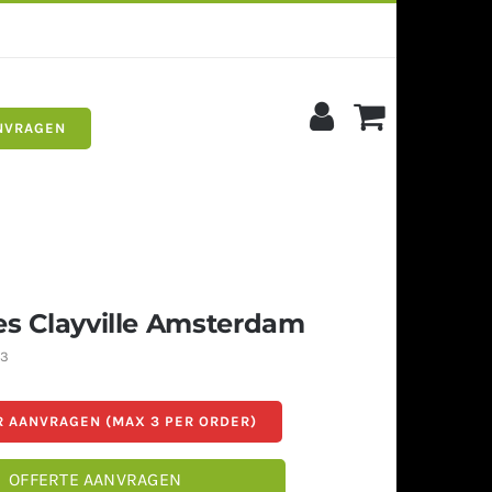
NVRAGEN
s
Siergrind
es Clayville Amsterdam
-3
 AANVRAGEN (MAX 3 PER ORDER)
OFFERTE AANVRAGEN