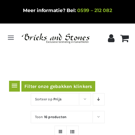
Ga
Meer informatie? Bel:
0599 – 212 082
naar
inhoud
Toggle
Navigation
Home
Gebakken klinkers
Keramische tegels
Filter onze gebakken klinkers
Natuursteen
Sorteer op
Prijs
Betontegels
Toon
16 producten
Siergrind