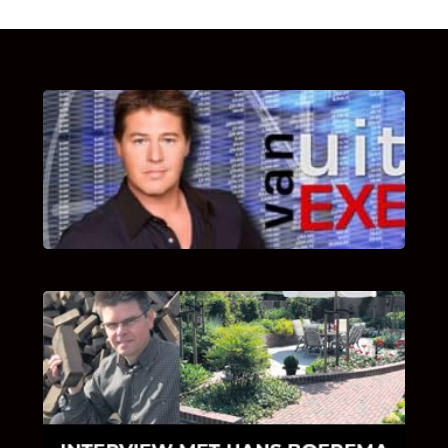
UITSTEL VAN EXECUTIE
Bekijk hier de fragmenten van de deelname
van Bricks and Stones aan dit programma.
INTERVIEW MET HANS BOEREMA
Hoe Bricks and Stones ontstaan is en wat
Hans Boerema motiveert in de wereld van
klinkers en tegels!