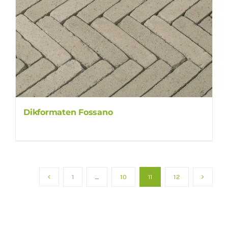
Dikformaten Fossano
1
…
10
11
12