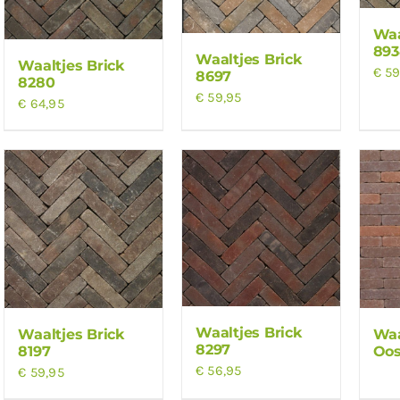
Waa
893
Waaltjes Brick
Waaltjes Brick
€
59
8697
8280
€
59,95
€
64,95
Waaltjes Brick
Waaltjes Brick
Waa
8297
8197
Oos
€
56,95
€
59,95