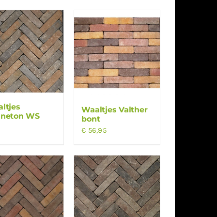
ltjes
Waaltjes Valther
nneton WS
bont
€
56,95