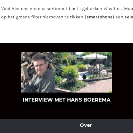
Vind hier ons grote assortiment bonte gebakken Waaltjes. Maak
op het groene filter hierboven te tikken
(smartphone)
een
sel
INTERVIEW MET HANS
BOEREMA
Hoe Bricks and Stones ontstaan is en
wat Hans Boerema motiveert in de
wereld van klinkers en tegels!
Over