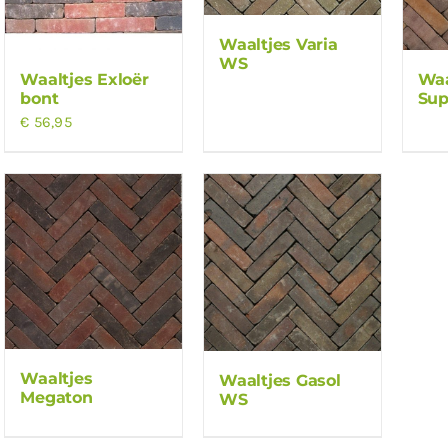
Waaltjes Varia
WS
Waaltjes Exloër
Waa
bont
Sup
€
56,95
Waaltjes
Waaltjes Gasol
Megaton
WS