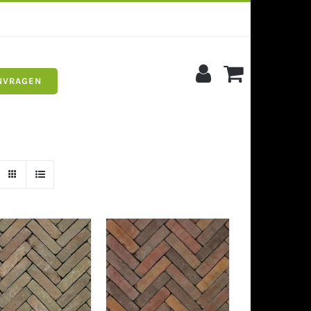
NVRAGEN
s
Siergrind