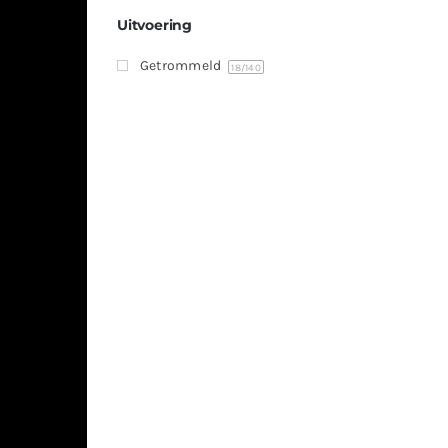
Uitvoering
Getrommeld
18
/140