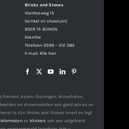
Bricks and Stones
Voorbosweg 15
(winkel en showtuin)
9528 TA BUINEN
Drenthe
Telefoon:
0599 – 212 082
E-mail:
Klik hier
gio Emmen, Assen, Groningen, Winschoten,
orbeelden en showmodellen een goed advies en
ienst te zijn. Bricks and Stones levert en legt
ikformaten
en
klinkers
ook een uitgebreid
als ongetrommeld leverbaar, legt u