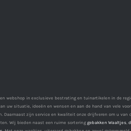
en webshop in exclusieve bestrating en tuinartikelen in de re
an uw situatie, ideeën en wensen en aan de hand van vele vo
. Daarnaast zijn service en kwaliteit onze drijfveren om u van d
aten. Wij bieden naast een ruime sortering
gebakken Waaltjes
,
d
ls
. Met onze waaltjes, uiteraard gebakken en zowel getrommeld 