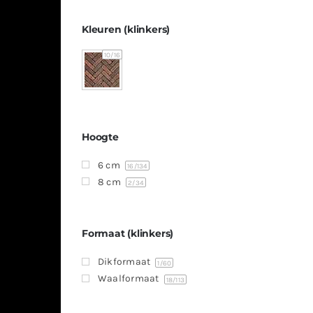
Kleuren (klinkers)
10
/16
Hoogte
6 cm
16
/134
8 cm
2
/34
Formaat (klinkers)
Dikformaat
1
/60
Waalformaat
18
/113