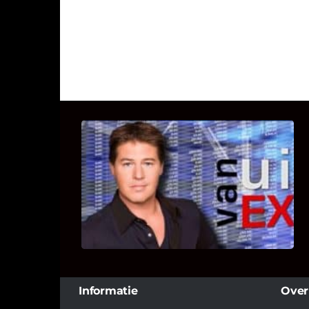
UITSTEL VAN EXECUTIE
Bekijk hier de fragmenten van de
deelname van Bricks and Stones aan
dit programma.
Informatie
Over