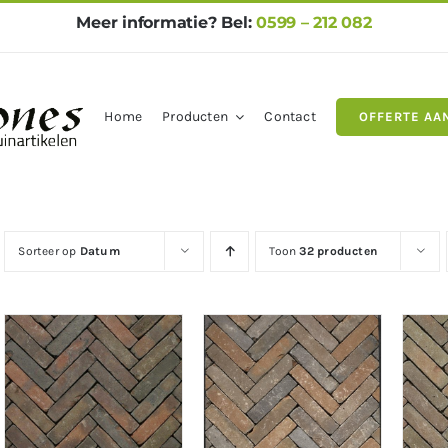
Meer informatie? Bel:
0599 – 212 082
Home
Producten
Contact
OFFERTE AA
gels
Natuursteen
Betontegel
Sorteer op
Datum
Toon
32 producten