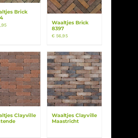
ltjes Brick
4
Waaltjes Brick
,95
8397
€
56,95
ltjes Clayville
Waaltjes Clayville
tende
Maastricht