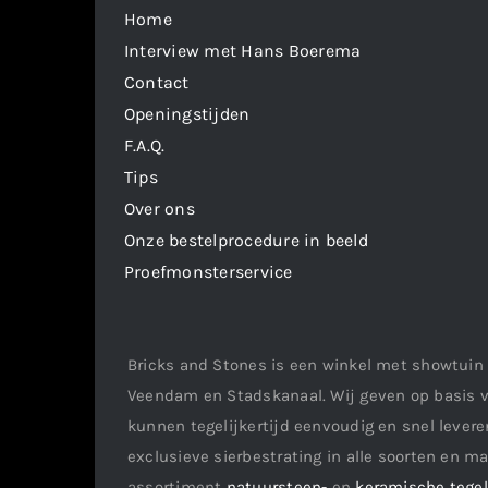
Home
Interview met Hans Boerema
Contact
Openingstijden
F.A.Q.
Tips
Over ons
Onze bestelprocedure in beeld
Proefmonsterservice
Bricks and Stones is een winkel met showtuin 
Veendam en Stadskanaal. Wij geven op basis v
kunnen tegelijkertijd eenvoudig en snel leveren
exclusieve sierbestrating in alle soorten en m
assortiment
natuursteen-
en
keramische tege