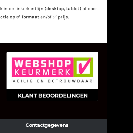
 in de linkerkantlijn
(desktop, tablet)
of door
ectie op ✅ formaat
en/of ✅
prijs
.
KLANT BEOORDELINGEN
We zijn er zeer op gesteld om te
weten wat u als klant van ons en
onze diensten vindt.
Contactgegevens