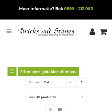
Ga
Meer informatie? Bel:
0599 – 212 082
naar
inhoud
Toggle
Navigation
Home
Gebakken klinkers
Keramische tegels
Filter onze gebakken klinkers
Natuursteen
Sorteer op
Datum
Betontegels
Toon
48 producten
Siergrind