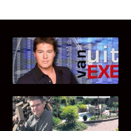
UITSTEL VAN EXECUTIE
Bekijk hier de fragmenten van de deelname
van Bricks and Stones aan dit programma.
INTERVIEW MET HANS BOEREMA
Hoe Bricks and Stones ontstaan is en wat
Hans Boerema motiveert in de wereld van