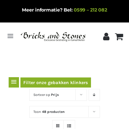
Ga
Meer informatie? Bel:
0599 – 212 082
naar
inhoud
Toggle
Navigation
Home
Gebakken klinkers
Keramische tegels
Filter onze gebakken klinkers
Natuursteen
Sorteer op
Prijs
Betontegels
Toon
48 producten
Siergrind