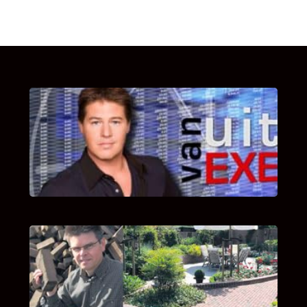
UITSTEL VAN EXECUTIE
Bekijk hier de fragmenten van de deelname
van Bricks and Stones aan dit programma.
INTERVIEW MET HANS BOEREMA
Hoe Bricks and Stones ontstaan is en wat
Hans Boerema motiveert in de wereld van