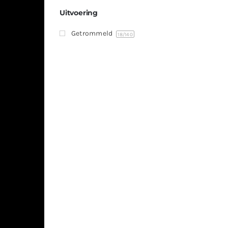
Uitvoering
Getrommeld
18
/140