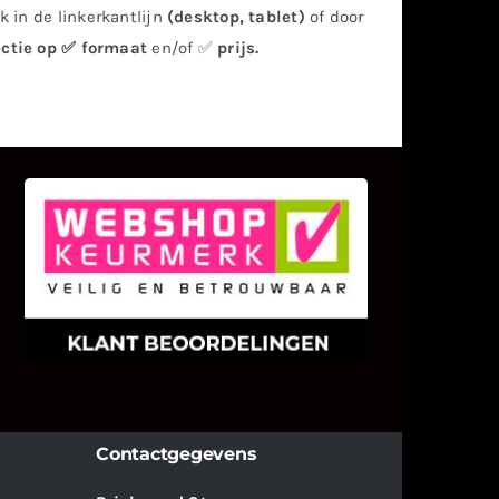
 in de linkerkantlijn
(desktop, tablet)
of door
ectie op ✅ formaat
en/of ✅
prijs
.
KLANT BEOORDELINGEN
We zijn er zeer op gesteld om te
weten wat u als klant van ons en
onze diensten vindt.
Contactgegevens