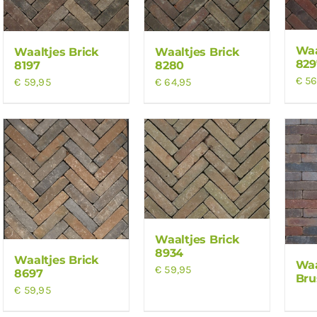
Waa
Waaltjes Brick
Waaltjes Brick
829
8197
8280
€
56
€
59,95
€
64,95
Waaltjes Brick
8934
Waaltjes Brick
Waa
€
59,95
8697
Bru
€
59,95