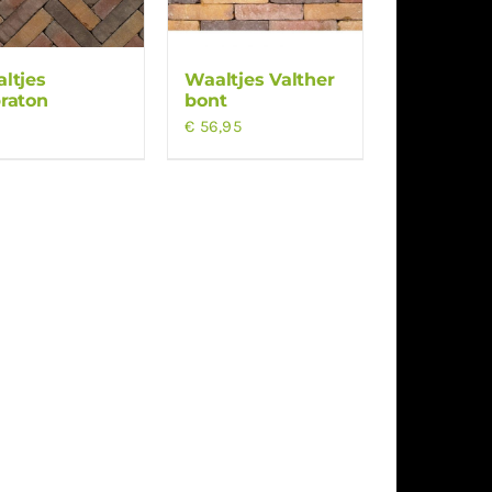
ltjes
Waaltjes Valther
raton
bont
€
56,95