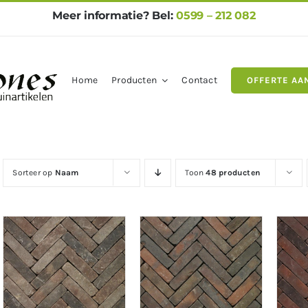
Meer informatie? Bel:
0599 – 212 082
Home
Producten
Contact
OFFERTE AA
gels
Natuursteen
Betontegel
Sorteer op
Naam
Toon
48 producten