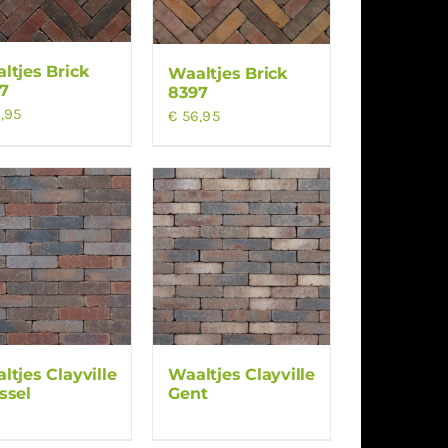
ltjes Brick
Waaltjes Brick
7
8397
,95
€
56,95
ltjes Clayville
Waaltjes Clayville
ssel
Gent