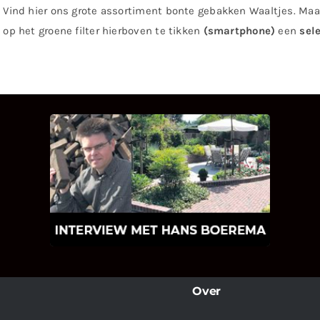
Vind hier ons grote assortiment bonte gebakken Waaltjes. Maak
op het groene filter hierboven te tikken
(smartphone)
een
sel
INTERVIEW MET HANS
BOEREMA
Hoe Bricks and Stones ontstaan is en
wat Hans Boerema motiveert in de
wereld van klinkers en tegels!
Over