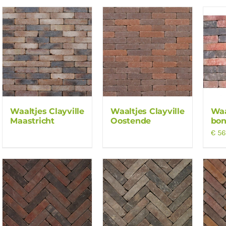
Waaltjes Clayville
Waaltjes Clayville
Waa
Maastricht
Oostende
bon
€
56