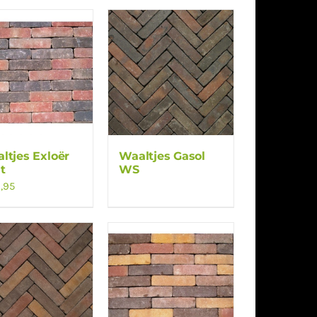
ltjes Exloër
Waaltjes Gasol
t
WS
,95