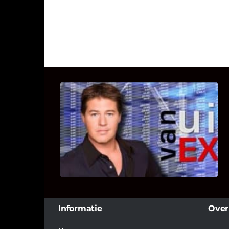
UITSTEL VAN EXECUTIE
Bekijk hier de fragmenten van de
deelname van Bricks and Stones aan
dit programma.
Informatie
Over