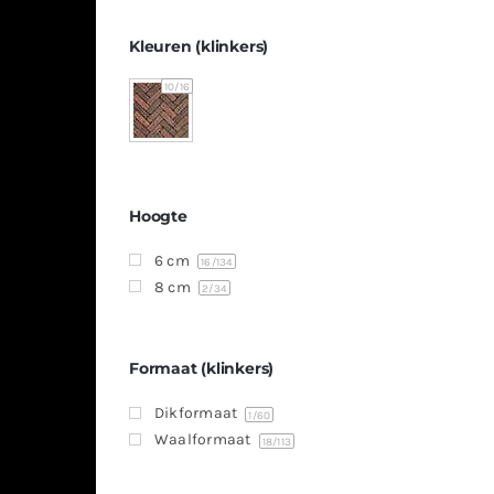
Kleuren (klinkers)
10
/16
Hoogte
6 cm
16
/134
8 cm
2
/34
Formaat (klinkers)
Dikformaat
1
/60
Waalformaat
18
/113