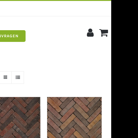
NVRAGEN
s
Siergrind