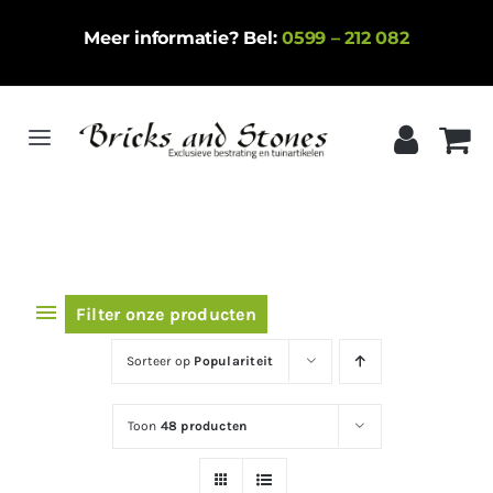
Ga
Meer informatie? Bel:
0599 – 212 082
naar
inhoud
Toggle
Navigation
Home
Gebakken klinkers
Keramische tegels
Filter onze producten
Natuursteen
Sorteer op
Populariteit
Betontegels
Toon
48 producten
Siergrind