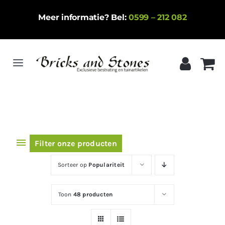
Ga
Meer informatie? Bel:
0599 – 212 082
naar
inhoud
Toggle
Navigation
Home
Gebakken klinkers
Keramische tegels
Filter onze producten
Natuursteen
Sorteer op
Populariteit
Betontegels
Toon
48 producten
Siergrind