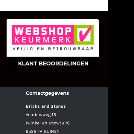
KLANT BEOORDELINGEN
We zijn er zeer op gesteld om te
weten wat u als klant van ons en
onze diensten vindt.
Contactgegevens
Bricks and Stones
Voorbosweg 15
(winkel en showtuin)
9528 TA BUINEN