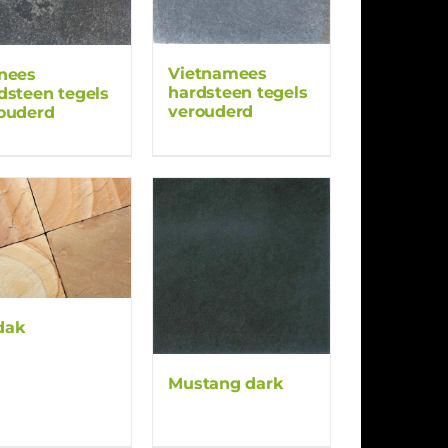
Vietnamees
nees
hardsteen tegels
dsteen tegels
verouderd
ouderd
dak
Mustang dark