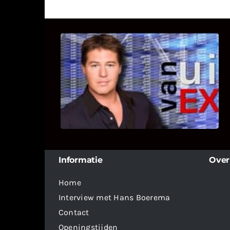
UITSTEL VAN EXECUTIE
Bekijk hier de fragmenten van de
deelname van Bricks and Stones aan
dit programma.
Informatie
Over
Home
Interview met Hans Boerema
Contact
Openingstijden