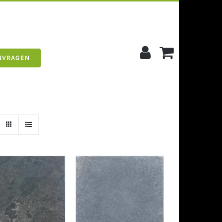
NVRAGEN
s
Siergrind