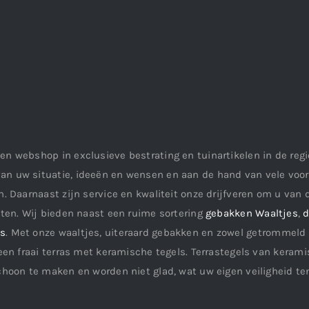
en webshop in exclusieve bestrating en tuinartikelen in de re
an uw situatie, ideeën en wensen en aan de hand van vele vo
. Daarnaast zijn service en kwaliteit onze drijfveren om u van d
aten. Wij bieden naast een ruime sortering
gebakken Waaltjes
,
d
ls
. Met onze waaltjes, uiteraard gebakken en zowel getrommeld 
een fraai terras met keramische tegels. Terrastegels van keramis
choon te maken en worden niet glad, wat uw eigen veiligheid te