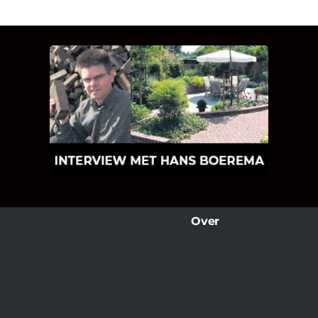
INTERVIEW MET HANS
BOEREMA
Hoe Bricks and Stones ontstaan is en
wat Hans Boerema motiveert in de
wereld van klinkers en tegels!
Over