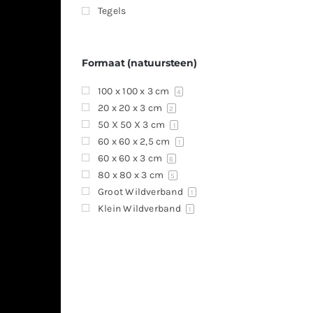
Tegels
Formaat (natuursteen)
100 x 100 x 3 cm
4
20 x 20 x 3 cm
2
50 X 50 X 3 cm
1
60 x 60 x 2,5 cm
1
60 x 60 x 3 cm
6
80 x 80 x 3 cm
5
Groot Wildverband
1
Klein Wildverband
1