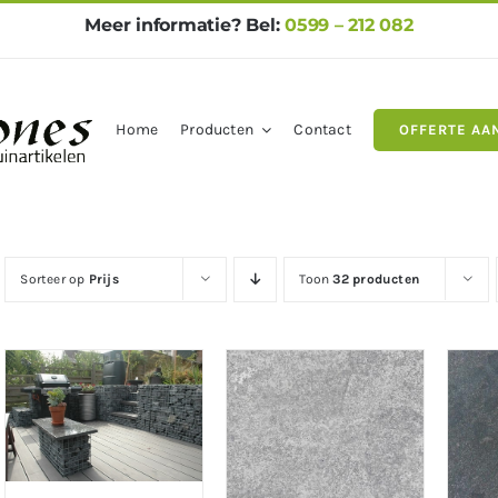
Meer informatie? Bel:
0599 – 212 082
Home
Producten
Contact
OFFERTE AA
gels
Natuursteen
Betontegel
Sorteer op
Prijs
Toon
32 producten