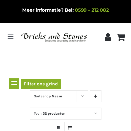
Ga
Meer informatie? Bel:
0599 – 212 082
naar
inhoud
Toggle
Navigation
Home
Gebakken klinkers
Keramische tegels
Filter ons grind
Natuursteen
Sorteer op
Naam
Betontegels
Toon
32 producten
Siergrind