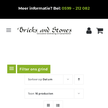
Ga
Meer informatie? Bel:
0599 – 212 082
naar
inhoud
Toggle
Navigation
Home
Gebakken klinkers
Keramische tegels
Filter ons grind
Natuursteen
Sorteer op
Datum
Betontegels
Toon
16 producten
Siergrind