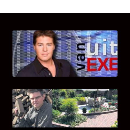
UITSTEL VAN EXECUTIE
Bekijk hier de fragmenten van de deelname
van Bricks and Stones aan dit programma.
INTERVIEW MET HANS BOEREMA
Hoe Bricks and Stones ontstaan is en wat
Hans Boerema motiveert in de wereld van
klinkers en tegels!