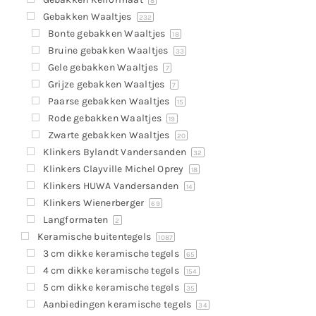
Producten
8
Gebakken Waaltjes
232
Contact
Bonte gebakken Waaltjes
18
Bruine gebakken Waaltjes
33
Offerte aanvragen
Gele gebakken Waaltjes
7
Grijze gebakken Waaltjes
7
Paarse gebakken Waaltjes
15
Rode gebakken Waaltjes
19
Zwarte gebakken Waaltjes
20
Klinkers Bylandt Vandersanden
32
Klinkers Clayville Michel Oprey
18
Klinkers HUWA Vandersanden
14
Klinkers Wienerberger
69
Langformaten
2
Keramische buitentegels
1087
3 cm dikke keramische tegels
65
4 cm dikke keramische tegels
154
5 cm dikke keramische tegels
35
Aanbiedingen keramische tegels
34