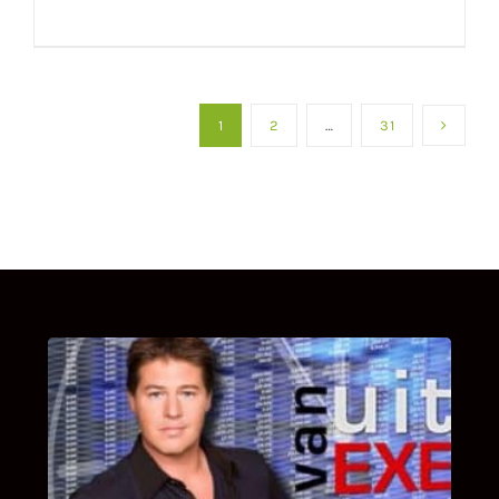
1
2
…
31
UITSTEL VAN EXECUTIE
Bekijk hier de fragmenten van de deelname
van Bricks and Stones aan dit programma.