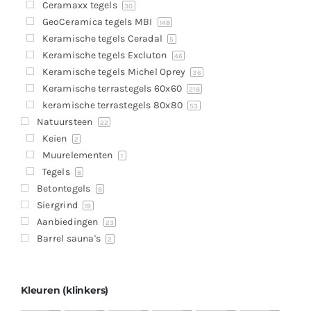
Ceramaxx tegels
30
GeoCeramica tegels MBI
148
Keramische tegels Ceradal
5
Keramische tegels Excluton
46
Keramische tegels Michel Oprey
36
Keramische terrastegels 60x60
218
keramische terrastegels 80x80
53
Natuursteen
22
Keien
2
Muurelementen
1
Tegels
8
Betontegels
8
Siergrind
19
Aanbiedingen
23
Barrel sauna's
2
Kleuren (klinkers)