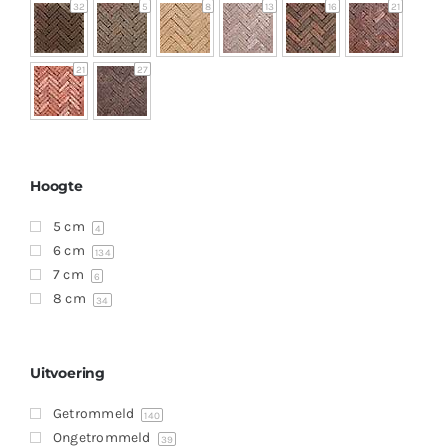
32
5
8
13
16
21
21
27
Hoogte
5 cm
4
6 cm
134
7 cm
6
8 cm
34
Uitvoering
Getrommeld
140
Ongetrommeld
39