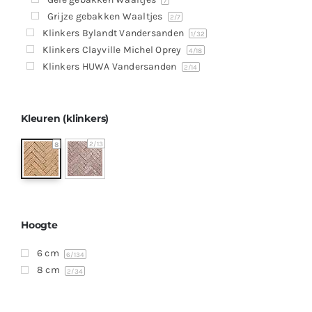
Producten
7
Grijze gebakken Waaltjes
2
/7
Contact
Klinkers Bylandt Vandersanden
1
/32
Klinkers Clayville Michel Oprey
4
/18
Offerte aanvragen
Klinkers HUWA Vandersanden
2
/14
Kleuren (klinkers)
2
/13
8
Hoogte
6 cm
6
/134
8 cm
2
/34