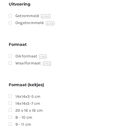
Uitvoering
Getrommeld
6
/140
Ongetrommeld
2
/39
Formaat
Dikformaat
1
/60
Waalformaat
7
/113
Formaat (keitjes)
14x14x3-5 cm
14x14x5-7 cm
20 x 16 x 16 cm
8 - 10 cm
9 - 11 cm