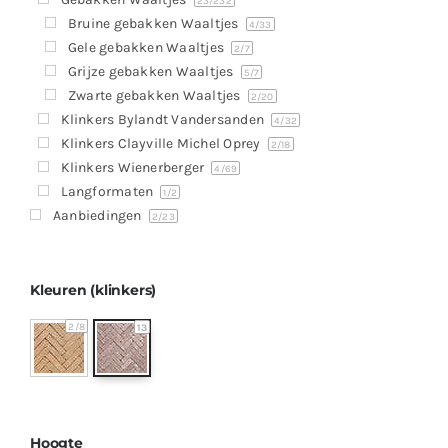
Producten
23
/232
Bruine gebakken Waaltjes
4
/33
Contact
Gele gebakken Waaltjes
2
/7
Grijze gebakken Waaltjes
5
/7
Offerte aanvragen
Zwarte gebakken Waaltjes
2
/20
Klinkers Bylandt Vandersanden
4
/32
Klinkers Clayville Michel Oprey
2
/18
Klinkers Wienerberger
4
/69
Langformaten
1
/2
Aanbiedingen
2
/23
Kleuren (klinkers)
2
/8
13
Hoogte