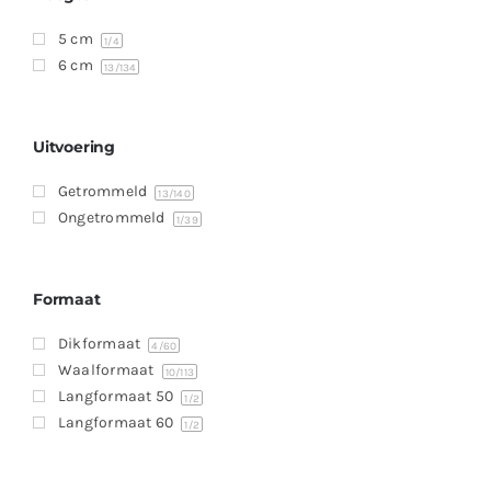
5 cm
1
/4
6 cm
13
/134
Uitvoering
Getrommeld
13
/140
Ongetrommeld
1
/39
Formaat
Dikformaat
4
/60
Waalformaat
10
/113
Langformaat 50
1
/2
Langformaat 60
1
/2