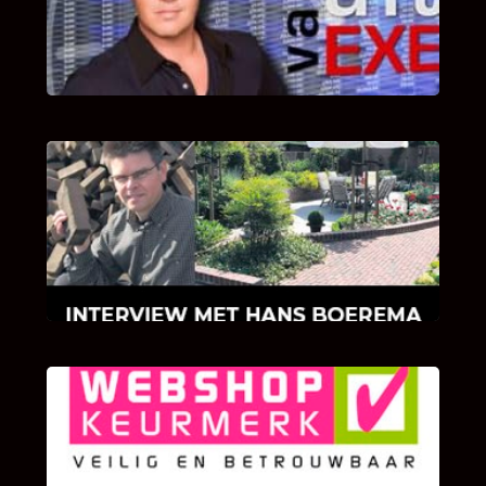
Bekijk hier de fragmenten van de deelname
van Bricks and Stones aan dit programma.
INTERVIEW MET HANS BOEREMA
Hoe Bricks and Stones ontstaan is en wat
Hans Boerema motiveert in de wereld van
klinkers en tegels!
KLANT BEOORDELINGEN
We zijn er zeer op gesteld om te weten wat u
als klant van ons en onze diensten vindt.