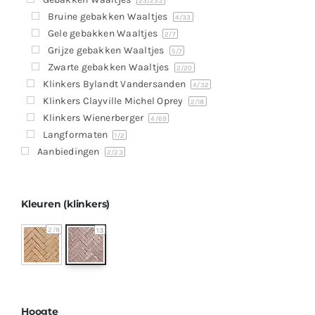
Producten
23
/232
Bruine gebakken Waaltjes
4
/33
Contact
Gele gebakken Waaltjes
2
/7
Grijze gebakken Waaltjes
5
/7
Offerte aanvragen
Zwarte gebakken Waaltjes
2
/20
Klinkers Bylandt Vandersanden
4
/32
Klinkers Clayville Michel Oprey
2
/18
Klinkers Wienerberger
4
/69
Langformaten
1
/2
Aanbiedingen
2
/23
Kleuren (klinkers)
2
/8
13
Hoogte