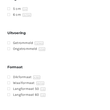
5 cm
1
/4
6 cm
13
/134
Uitvoering
Getrommeld
13
/140
Ongetrommeld
1
/39
Formaat
Dikformaat
4
/60
Waalformaat
10
/113
Langformaat 50
1
/2
Langformaat 60
1
/2