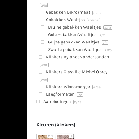
2
/18
Gebakken Dikformaat
2
/53
Gebakken Waaltjes
23
/232
Bruine gebakken Waaltjes
4
/33
Gele gebakken Waaltjes
2
/7
Grijze gebakken Waaltjes
5
/7
Zwarte gebakken Waaltjes
2
/20
Klinkers Bylandt Vandersanden
4
/32
Klinkers Clayville Michel Oprey
2
/18
Klinkers Wienerberger
4
/69
Langformaten
1
/2
Aanbiedingen
2
/23
Kleuren (klinkers)
2
/8
13