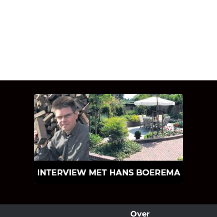
INTERVIEW MET HANS
BOEREMA
Hoe Bricks and Stones ontstaan is en
wat Hans Boerema motiveert in de
wereld van klinkers en tegels!
Over