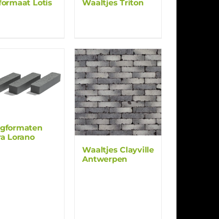
formaat Lotis
Waaltjes Triton
gformaten
ra Lorano
Waaltjes Clayville
Antwerpen