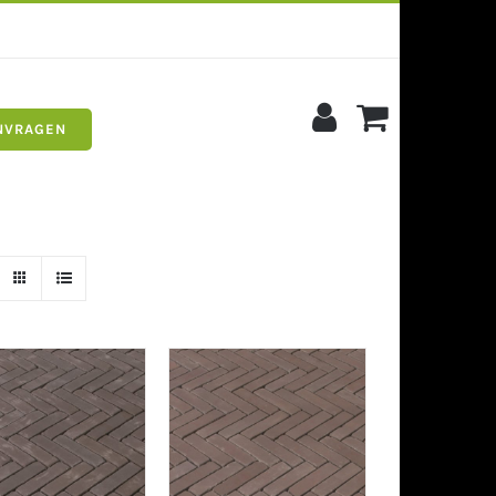
NVRAGEN
s
Siergrind