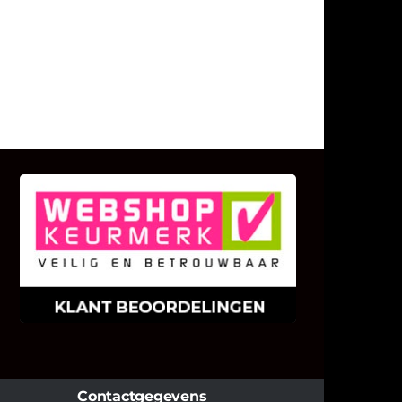
KLANT BEOORDELINGEN
We zijn er zeer op gesteld om te
weten wat u als klant van ons en
onze diensten vindt.
Contactgegevens