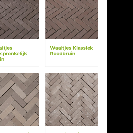
ltjes
Waaltjes Klassiek
spronkelijk
Roodbruin
in