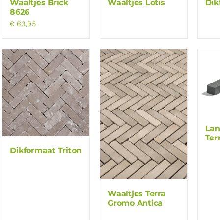
Waaltjes Brick
Waaltjes Lotis
Dik
8626
€
63,95
Lan
Ter
Dikformaat Triton
Waaltjes Terra
Gromo Antica