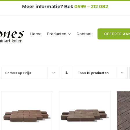
Meer informatie? Bel:
0599 – 212 082
Home
Producten
Contact
OFFERTE AA
gels
Natuursteen
Betontegel
Sorteer op
Prijs
Toon
16 producten