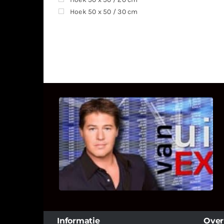
Hoek 50 x 50 / 30 cm
UITSTEL VAN EXECUTIE
Bekijk hier de fragmenten van de
deelname van Bricks and Stones aan
dit programma.
Informatie
Over