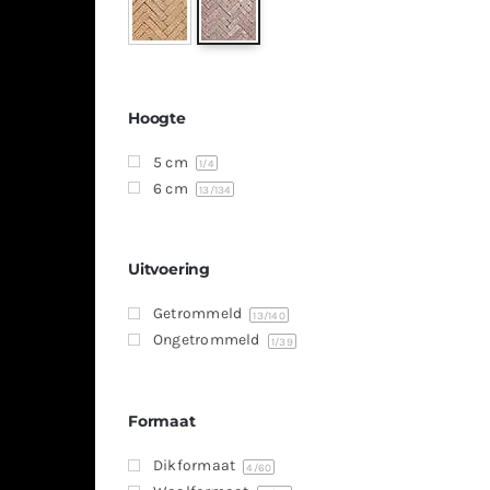
Hoogte
5 cm
1
/4
6 cm
13
/134
Uitvoering
Getrommeld
13
/140
Ongetrommeld
1
/39
Formaat
Dikformaat
4
/60