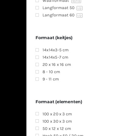
Waalformaat
10
/113
Langformaat 50
1
/2
Langformaat 60
1
/2
Formaat (keitjes)
14x14x3-5 cm
14x14x5-7 cm
20 x 16 x 16 cm
8 - 10 cm
9 - 11 cm
Formaat (elementen)
100 x 20 x 3 cm
100 x 30 x 3 cm
50 x 12 x 12 cm
Hoek 50 x 50 / 20 cm