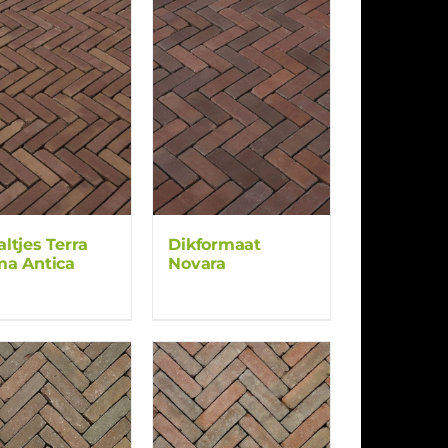
ltjes Terra
Dikformaat
a Antica
Novara