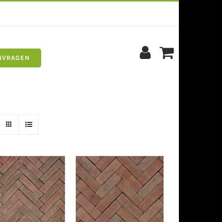
NVRAGEN
s
Siergrind