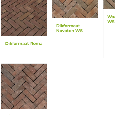
Waa
WS
Dikformaat
Novoton WS
Dikformaat Roma