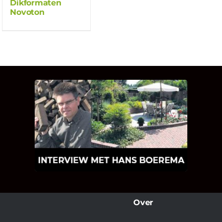
Dikformaten
Novoton
INTERVIEW MET HANS
BOEREMA
Hoe Bricks and Stones ontstaan is en
wat Hans Boerema motiveert in de
wereld van klinkers en tegels!
Over