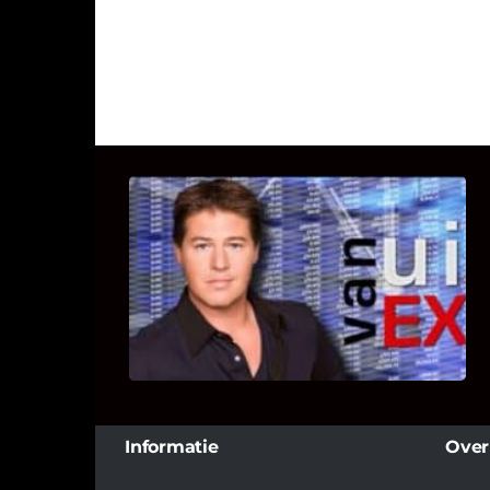
UITSTEL VAN EXECUTIE
Bekijk hier de fragmenten van de
deelname van Bricks and Stones aan
dit programma.
Informatie
Over