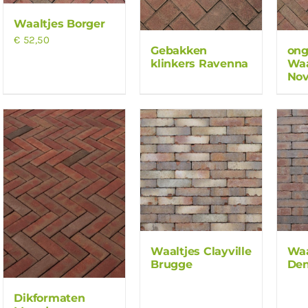
Waaltjes Borger
€
52,50
Gebakken
on
klinkers Ravenna
Waa
Nov
Waaltjes Clayville
Waa
Brugge
De
Dikformaten