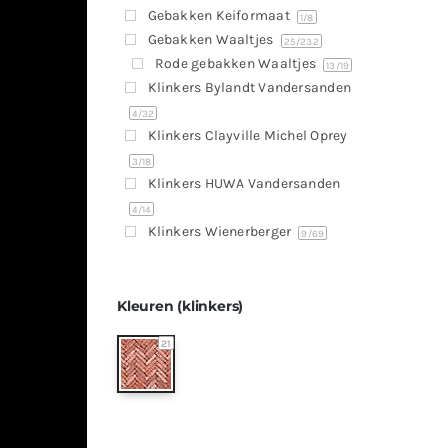
Gebakken Keiformaat
1
/8
Gebakken Waaltjes
25
/232
Rode gebakken Waaltjes
13
/19
Klinkers Bylandt Vandersanden
4
/32
Klinkers Clayville Michel Oprey
3
/18
Klinkers HUWA Vandersanden
4
/14
Klinkers Wienerberger
9
/69
Kleuren (klinkers)
21