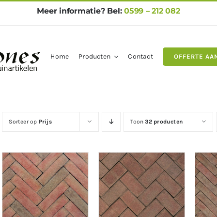
Meer informatie? Bel:
0599 – 212 082
Home
Producten
Contact
OFFERTE AA
gels
Natuursteen
Betontegel
Sorteer op
Prijs
Toon
32 producten