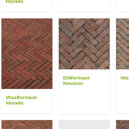
Morado
Dikformaat
Waa
Novoton
Waalformaat
Morado