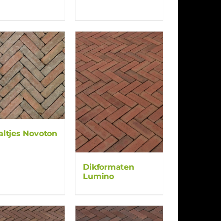
ltjes Novoton
Dikformaten
Lumino