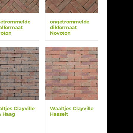
getrommelde
ongetrommelde
lformaat
dikformaat
oton
Novoton
ltjes Clayville
Waaltjes Clayville
n Haag
Hasselt