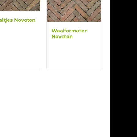
ltjes Novoton
Waalformaten
Novoton