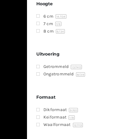
Hoogte
6 cm
14
/134
7 cm
1
/6
8 cm
6
/34
Uitvoering
Getrommeld
13
/140
Ongetrommeld
8
/39
Formaat
Dikformaat
9
/60
Keiformaat
1
/8
Waalformaat
12
/113