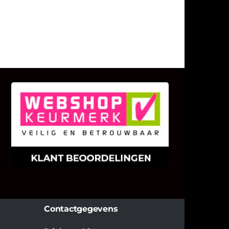
KLANT BEOORDELINGEN
We zijn er zeer op gesteld om te
weten wat u als klant van ons en
onze diensten vindt.
Contactgegevens