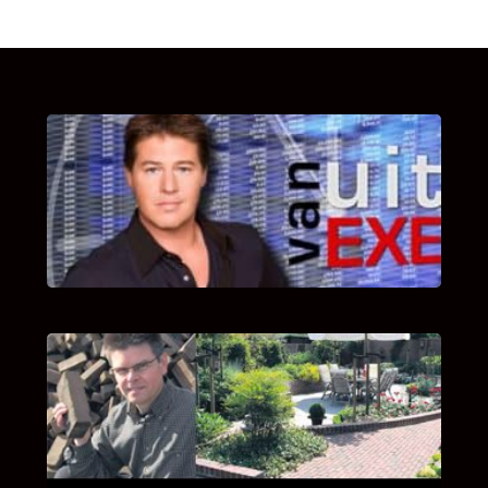
UITSTEL VAN EXECUTIE
Bekijk hier de fragmenten van de deelname
van Bricks and Stones aan dit programma.
INTERVIEW MET HANS BOEREMA
Hoe Bricks and Stones ontstaan is en wat
Hans Boerema motiveert in de wereld van
klinkers en tegels!