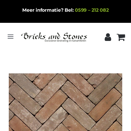
Ga
Meer informatie? Bel:
0599 – 212 082
naar
inhoud
Toggle
Navigation
Home
Gebakken klinkers
Keramische tegels
Natuursteen
Betontegels
Siergrind