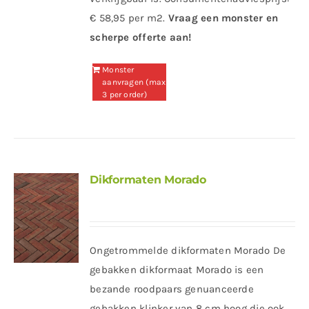
€ 58,95 per m2.
Vraag een monster en
scherpe offerte aan!
Monster
aanvragen (max
3 per order)
Dikformaten Morado
Ongetrommelde dikformaten Morado De
gebakken dikformaat Morado is een
bezande roodpaars genuanceerde
gebakken klinker van 8 cm hoog die ook