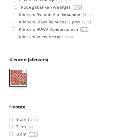
Producten
25
/232
Rode gebakken Waaltjes
13
/19
Contact
Klinkers Bylandt Vandersanden
4
/32
Klinkers Clayville Michel Oprey
3
/18
Offerte aanvragen
Klinkers HUWA Vandersanden
4
/14
Klinkers Wienerberger
9
/69
Kleuren (klinkers)
21
Hoogte
6 cm
14
/134
7 cm
1
/6
8 cm
6
/34