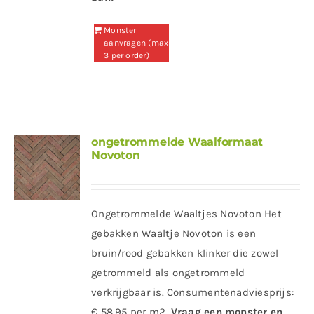
Monster
aanvragen (max
3 per order)
ongetrommelde Waalformaat
Novoton
Ongetrommelde Waaltjes Novoton Het
gebakken Waaltje Novoton is een
bruin/rood gebakken klinker die zowel
getrommeld als ongetrommeld
verkrijgbaar is. Consumentenadviesprijs:
€ 58,95 per m2.
Vraag een monster en