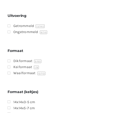
Uitvoering
Getrommeld
13
/140
Ongetrommeld
8
/39
Formaat
Dikformaat
9
/60
Keiformaat
1
/8
Waalformaat
12
/113
Formaat (keitjes)
14x14x3-5 cm
14x14x5-7 cm