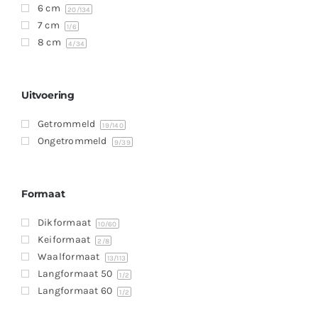
6 cm
20
/134
7 cm
1
/6
8 cm
4
/34
Uitvoering
Getrommeld
19
/140
Ongetrommeld
9
/39
Formaat
Dikformaat
10
/60
Keiformaat
2
/8
Waalformaat
13
/113
Langformaat 50
1
/2
Langformaat 60
1
/2