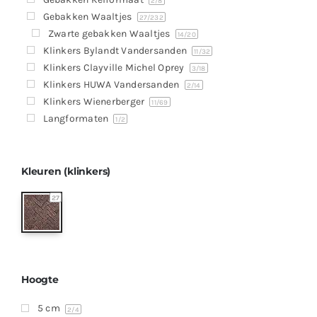
Producten
2
/8
Gebakken Waaltjes
27
/232
Contact
Zwarte gebakken Waaltjes
14
/20
Klinkers Bylandt Vandersanden
11
/32
Offerte aanvragen
Klinkers Clayville Michel Oprey
3
/18
Klinkers HUWA Vandersanden
2
/14
Klinkers Wienerberger
11
/69
Langformaten
1
/2
Kleuren (klinkers)
27
Hoogte
5 cm
2
/4