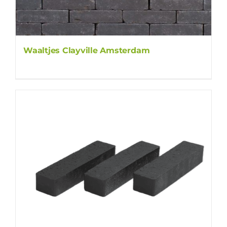
Waaltjes Clayville Amsterdam