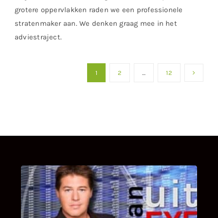
grotere oppervlakken raden we een professionele
stratenmaker aan. We denken graag mee in het
adviestraject.
1
2
…
12
UITSTEL VAN EXECUTIE
Bekijk hier de fragmenten van de deelname
van Bricks and Stones aan dit programma.