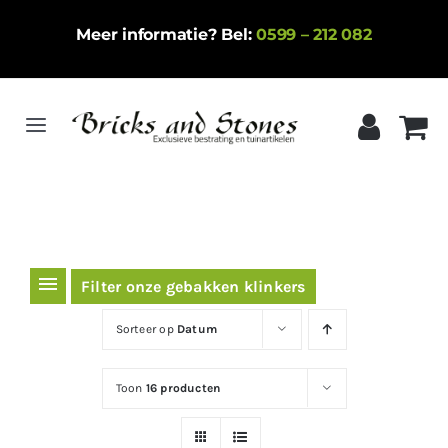
Ga
Meer informatie? Bel:
0599 – 212 082
naar
inhoud
Toggle
Navigation
Home
Gebakken klinkers
Keramische tegels
Filter onze gebakken klinkers
Natuursteen
Sorteer op
Datum
Betontegels
Toon
16 producten
Siergrind