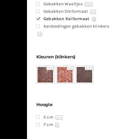
Gebakken Waaltjes
232
Gebakken Dikformaat
53
Gebakken Keiformaat
8
Aanbiedingen gebakken klinkers
18
Kleuren (klinkers)
2
/21
1
/21
2
/27
Hoogte
5 cm
2
/4
7 cm
6