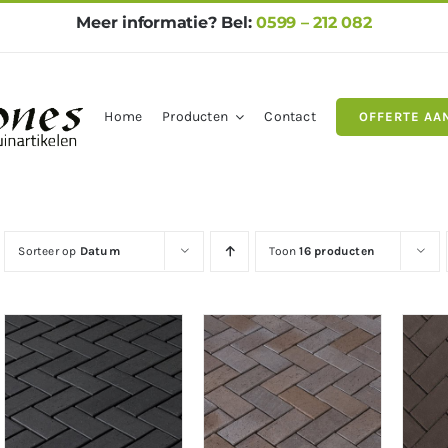
Meer informatie? Bel:
0599 – 212 082
Home
Producten
Contact
OFFERTE AA
gels
Natuursteen
Betontegel
Sorteer op
Datum
Toon
16 producten