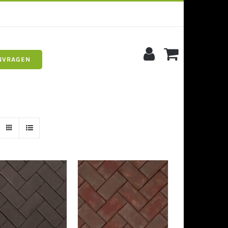
NVRAGEN
s
Siergrind