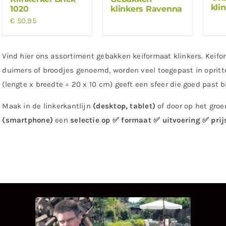
kli
1020
klinkers Ravenna
€
50,95
Vind hier ons assortiment gebakken keiformaat klinkers. Keifor
duimers of broodjes genoemd, worden veel toegepast in opritten
(lengte x breedte = 20 x 10 cm) geeft een sfeer die goed past bi
Maak in de linkerkantlijn
(desktop, tablet)
of door op het groen
(smartphone)
een
selectie op ✅ formaat ✅ uitvoering ✅ prij
INTERVIEW MET HANS
BOEREMA