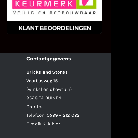
We zijn er zeer op gesteld om te
weten wat u als klant van ons en
onze diensten vindt.
Contactgegevens
Bricks and Stones
Voorbosweg 15
(winkel en showtuin)
9528 TA BUINEN
Drenthe
Telefoon:
0599 – 212 082
E-mail:
Klik hier