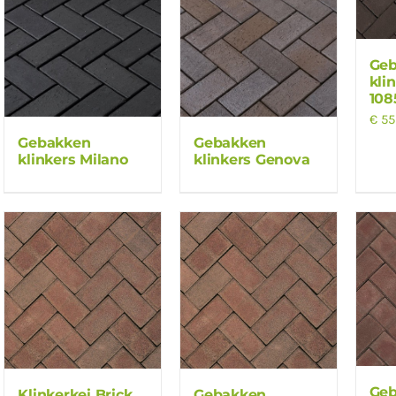
Ge
kli
108
€
55
Gebakken
Gebakken
klinkers Milano
klinkers Genova
Ge
Klinkerkei Brick
Gebakken