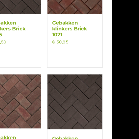
bakken
Gebakken
nkers Brick
klinkers Brick
5
1021
,50
€
50,95
bakken
Gebakken