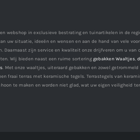
en webshop in exclusieve bestrating en tuinartikelen in de re
an uw situatie, ideeën en wensen en aan de hand van vele vo
. Daarnaast zijn service en kwaliteit onze drijfveren om u van d
aten. Wij bieden naast een ruime sortering
gebakken Waaltjes
,
d
ls
. Met onze waaltjes, uiteraard gebakken en zowel getrommeld 
een fraai terras met keramische tegels. Terrastegels van keramis
choon te maken en worden niet glad, wat uw eigen veiligheid te