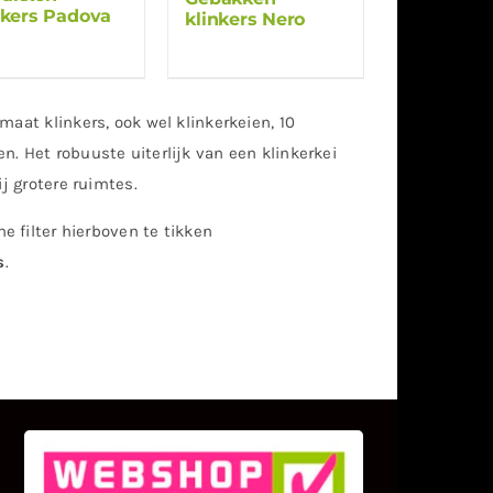
nkers Padova
klinkers Nero
maat klinkers, ook wel klinkerkeien, 10
. Het robuuste uiterlijk van een klinkerkei
j grotere ruimtes.
e filter hierboven te tikken
s
.
KLANT BEOORDELINGEN