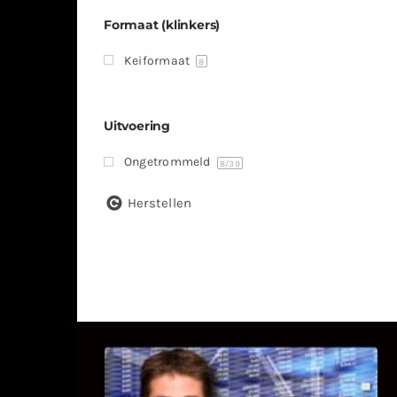
Formaat (klinkers)
Keiformaat
8
Uitvoering
Ongetrommeld
8
/39
Herstellen
UITSTEL VAN EXECUTIE