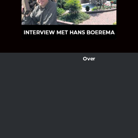
Hoe Bricks and Stones ontstaan is en
wat Hans Boerema motiveert in de
wereld van klinkers en tegels!
Over