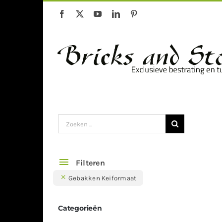
Ga
naar
inhoud
Gebakken klinkers
Keramische Te
Zoeken
naar:
Filteren
Gebakken Keiformaat
Categorieën