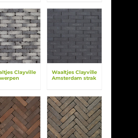
ltjes Clayville
Waaltjes Clayville
twerpen
Amsterdam strak