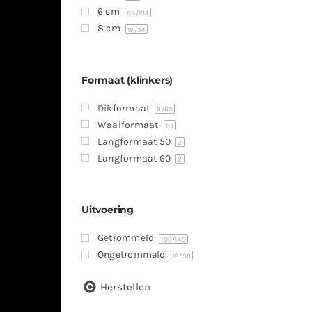
6 cm
98
/134
8 cm
19
/34
Formaat (klinkers)
Dikformaat
9
/60
Waalformaat
113
Langformaat 50
2
Langformaat 60
2
Uitvoering
Getrommeld
100
/140
Ongetrommeld
19
/39
Herstellen