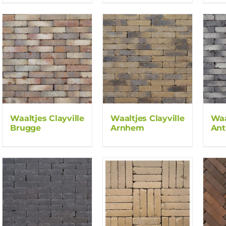
Waaltjes Clayville
Waaltjes Clayville
Waa
Brugge
Arnhem
An