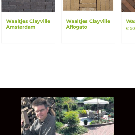
Waaltjes Clayville
Waaltjes Clayville
Waa
Amsterdam
Affogato
€
50
INTERVIEW MET HANS
BOEREMA
Hoe Bricks and Stones ontstaan is en
wat Hans Boerema motiveert in de