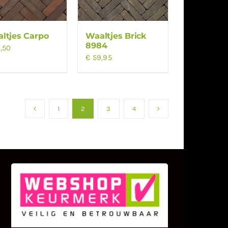
ltjes Carpo
Waaltjes Brick
8984
,50
€
59,95
1
2
3
4
KLANT BEOORDELINGEN
We zijn er zeer op gesteld om te
weten wat u als klant van ons en
onze diensten vindt.