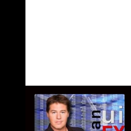
UITSTEL VAN EXECUTIE
Bekijk hier de fragmenten van de
deelname van Bricks and Stones aan