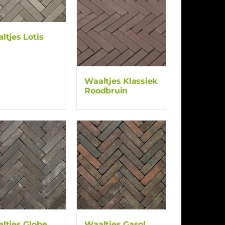
ltjes Lotis
Waaltjes Klassiek
Roodbruin
ltjes Globe
Waaltjes Gasol