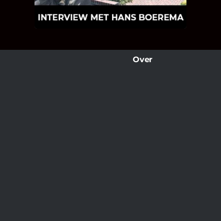
wereld van klinkers en tegels!
Over