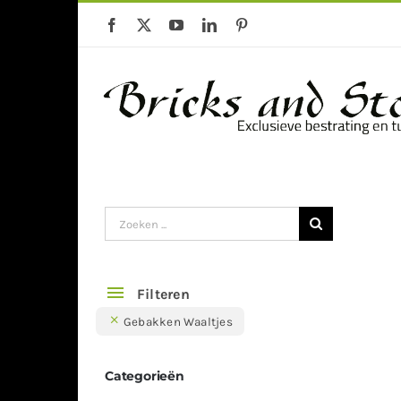
Ga
naar
inhoud
Gebakken klinkers
Keramische Te
Zoeken
naar:
Filteren
Gebakken Waaltjes
Categorieën