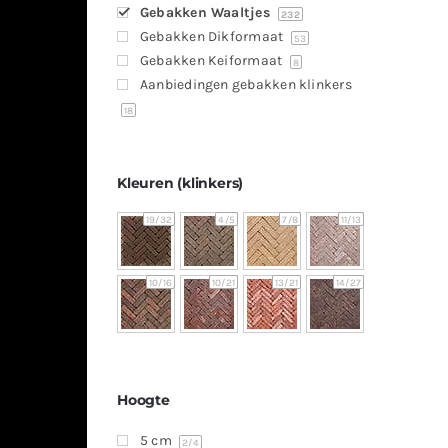
Gebakken Waaltjes
232
Gebakken Dikformaat
53
Gebakken Keiformaat
8
Aanbiedingen gebakken klinkers
18
Kleuren (klinkers)
19
/32
4
/5
7
/8
11
/13
10
/16
10
/21
13
/21
14
/27
Hoogte
5 cm
2
/4