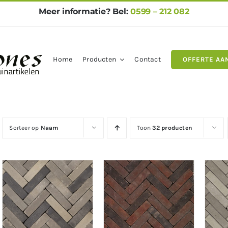
Meer informatie? Bel:
0599 – 212 082
Home
Producten
Contact
OFFERTE AA
gels
Natuursteen
Betontegel
Sorteer op
Naam
Toon
32 producten