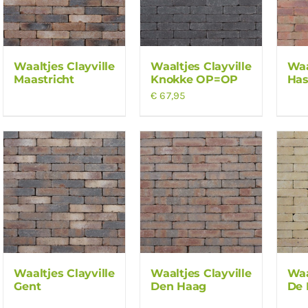
Waaltjes Clayville
Waaltjes Clayville
Waa
Maastricht
Knokke OP=OP
Has
€
67,95
Waaltjes Clayville
Waaltjes Clayville
Waa
Gent
Den Haag
De 