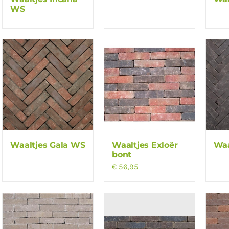
WS
Waaltjes Gala WS
Waaltjes Exloër
Waa
bont
€
56,95