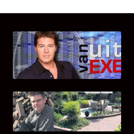
UITSTEL VAN EXECUTIE
Bekijk hier de fragmenten van de deelname
van Bricks and Stones aan dit programma.
INTERVIEW MET HANS BOEREMA
Hoe Bricks and Stones ontstaan is en wat
Hans Boerema motiveert in de wereld van
klinkers en tegels!