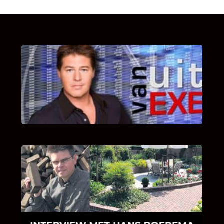
UITSTEL VAN EXECUTIE
Bekijk hier de fragmenten van de deelname
van Bricks and Stones aan dit programma.
INTERVIEW MET HANS BOEREMA
Hoe Bricks and Stones ontstaan is en wat
Hans Boerema motiveert in de wereld van
klinkers en tegels!