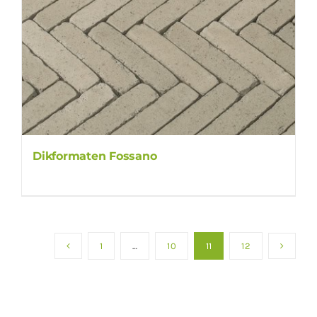
Dikformaten Fossano
1
…
10
11
12