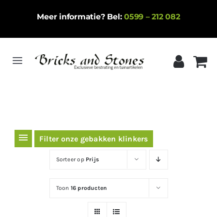
Ga
Meer informatie? Bel:
0599 – 212 082
naar
inhoud
Toggle
Navigation
Home
Gebakken klinkers
Keramische tegels
Filter onze gebakken klinkers
Natuursteen
Sorteer op
Prijs
Betontegels
Toon
16 producten
Siergrind