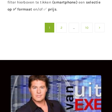
filter hierboven te tikken
(smartphone)
een
selectie
op ✅ formaat
en/of ✅
prijs
.
1
2
…
10
UITSTEL VAN EXECUTIE
Bekijk hier de fragmenten van de deelname
van Bricks and Stones aan dit programma.