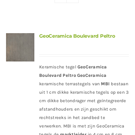
Producten
Contact
Offerte aanvragen
GeoCeramica Boulevard Peltro
Keramische tegel
GeoCeramica
Boulevard Peltro
GeoCeramica
keramische terrastegels van
MBI
bestaan
uit 1 cm dikke keramische tegels op een 3
cm dikke betondrager met geïntegreerde
afstandhouders en zijn geschikt om
rechtstreeks in het zandbed te
verwerken. MBI is met zijn GeoCeramica
tegels de
marktleider
in 4 cm en 6 cm