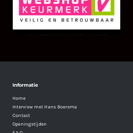
KLANT BEOORDELINGEN
We zijn er zeer op gesteld om te weten wat u
als klant van ons en onze diensten vindt.
Informatie
Home
Interview met Hans Boerema
Contact
Openingstijden
F.A.Q.