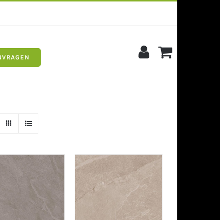
NVRAGEN
s
Siergrind