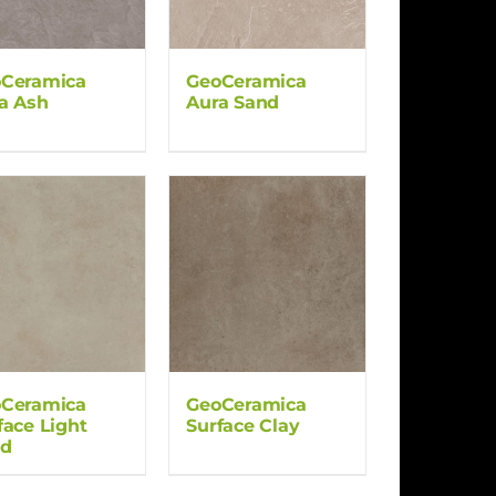
Ceramica
GeoCeramica
a Ash
Aura Sand
Ceramica
GeoCeramica
face Light
Surface Clay
nd