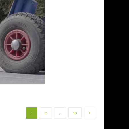
1
2
…
10