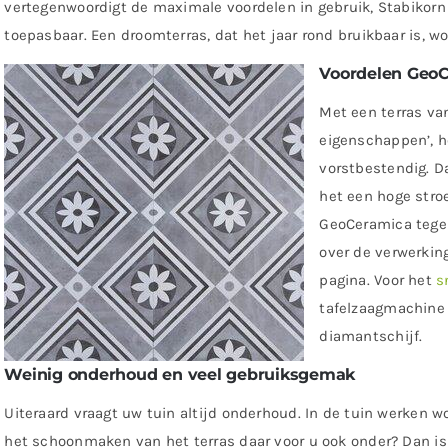
vertegenwoordigt de maximale voordelen in gebruik, Stabikorn 
toepasbaar. Een droomterras, dat het jaar rond bruikbaar is, w
Voordelen GeoC
Met een terras va
eigenschappen’, h
vorstbestendig. Da
het een hoge stroe
GeoCeramica tegel
over de verwerkin
pagina. Voor het
s
tafelzaagmachine
diamantschijf.
Weinig onderhoud en veel gebruiksgemak
Uiteraard vraagt uw tuin altijd onderhoud. In de tuin werken w
het schoonmaken van het terras daar voor u ook onder? Dan is