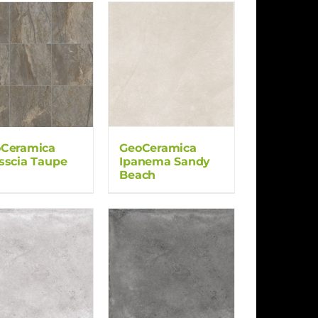
Ceramica
GeoCeramica
sscia Taupe
Ipanema Sandy
Beach