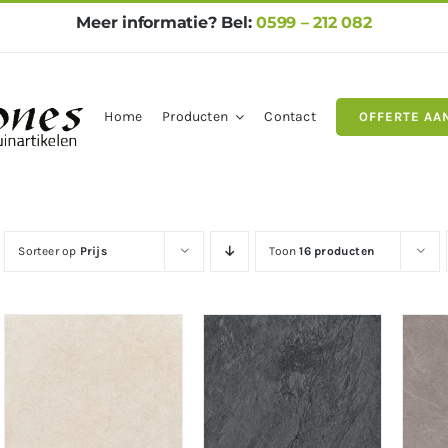
Meer informatie? Bel:
0599 – 212 082
Home
Producten
Contact
OFFERTE AA
gels
Natuursteen
Betontegel
Sorteer op
Prijs
Toon
16 producten