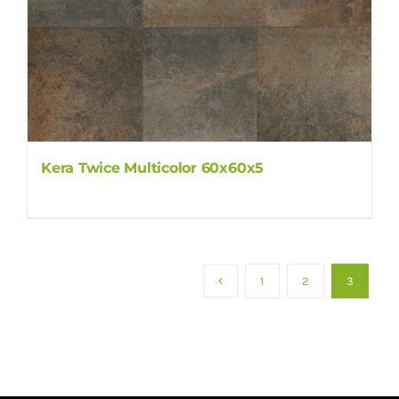
Kera Twice Multicolor 60x60x5
1
2
3