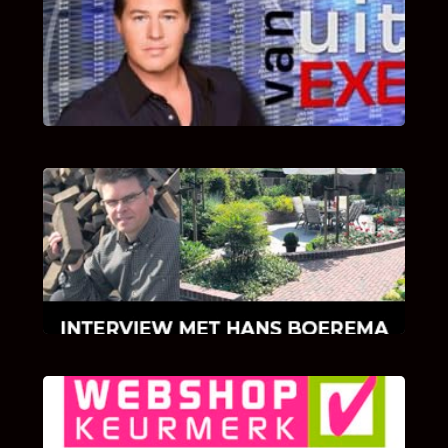
UITSTEL VAN EXECUTIE
Bekijk hier de fragmenten van de deelname
van Bricks and Stones aan dit programma.
INTERVIEW MET HANS BOEREMA
Hoe Bricks and Stones ontstaan is en wat
Hans Boerema motiveert in de wereld van
klinkers en tegels!
KLANT BEOORDELINGEN
We zijn er zeer op gesteld om te weten wat u