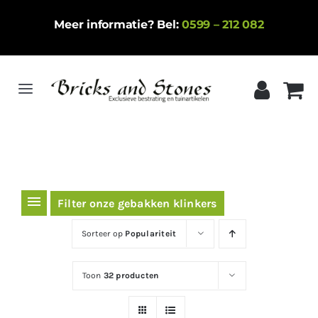
Ga
Meer informatie? Bel:
0599 – 212 082
naar
inhoud
Toggle
Navigation
Home
Gebakken klinkers
Keramische tegels
Filter onze gebakken klinkers
Natuursteen
Sorteer op
Populariteit
Betontegels
Toon
32 producten
Siergrind