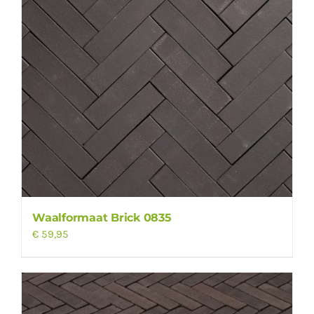
Waalformaat Brick 0835
€
59,95