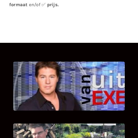
formaat
en/of ✅
prijs
.
UITSTEL VAN EXECUTIE
Bekijk hier de fragmenten van de deelname
van Bricks and Stones aan dit programma.
INTERVIEW MET HANS BOEREMA