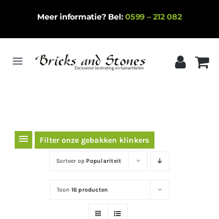
Ga
Meer informatie? Bel:
0599 – 212 082
naar
inhoud
Toggle
Navigation
Home
Gebakken klinkers
Keramische tegels
Filter onze gebakken klinkers
Natuursteen
Sorteer op
Populariteit
Betontegels
Toon
16 producten
Siergrind