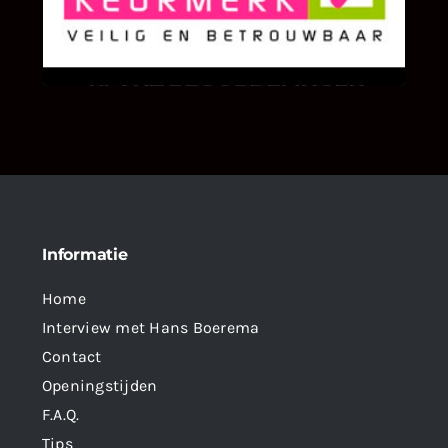
We zijn er zeer op gesteld om te weten wat u
als klant van ons en onze diensten vindt.
Informatie
Home
Interview met Hans Boerema
Contact
Openingstijden
F.A.Q.
Tips