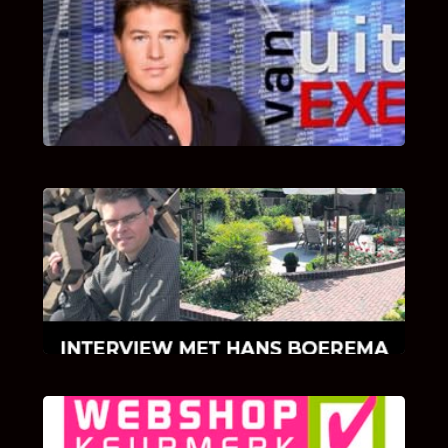
UITSTEL VAN EXECUTIE
Bekijk hier de fragmenten van de deelname
van Bricks and Stones aan dit programma.
INTERVIEW MET HANS BOEREMA
Hoe Bricks and Stones ontstaan is en wat
Hans Boerema motiveert in de wereld van
klinkers en tegels!
KLANT BEOORDELINGEN