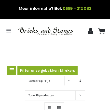
Ga
Meer informatie? Bel:
0599 – 212 082
naar
inhoud
Toggle
Navigation
Home
Gebakken klinkers
Keramische tegels
Filter onze gebakken klinkers
Natuursteen
Sorteer op
Prijs
Betontegels
Toon
16 producten
Siergrind